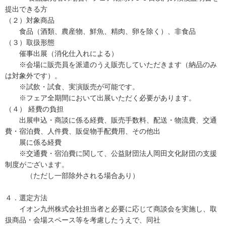
提出できる方
（２）対象商品
食品（酒類、農産物、鮮魚、精肉、卵を除く）、非食品
（３）取扱形態
催事出展（消化仕入れによる）
※会場に販売員を派遣のうえ販売していただきます（納品のみ
は対象外です）。
※試飲・試食、実演販売が可能です。
※フェア全期間において出展いただく必要があります。
（４）
経費の負担
出展申込・商談に係る経費、販売手数料、配送・物流費、交通
費・宿泊費、人件費、販促物手配費用、そ
の他出
展に係る経費
※交通費・宿泊費に関して、公益財団法人岡田文化財団の支援
制度がございます。
（ただし一部除外される場合あり）
４
．
選定方法
イオン九州株式会社
担当者と必要に応じて商談会を実施し、取
扱商品・会場スペース等を考慮したうえで、同社