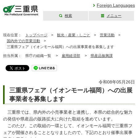
Foreign Languages
検索
メニュー
三重県公式ウェブ
サイト
現在位置：
トップページ
>
観光・産業・しごと
>
営業活動
>
国内外での営業活動
>
三重県フェア（イオンモール福岡）への出展事業者を募集します
担当所属：
県庁の組織一覧 >
雇用経済部
>
県産品振興課
令和08年05月26日
三重県フェア（イオンモール福岡）への出展
事業者を募集します
三重県では、県内外の小売事業者と連携し、本県の総合的な魅力
の発信や県産品の販路拡大に向けた取組を進めています。
このたび、この取組の一環として、イオンモール福岡で三重県フ
ェアが開催されることとなりましたので、下記のとおり催事出展事