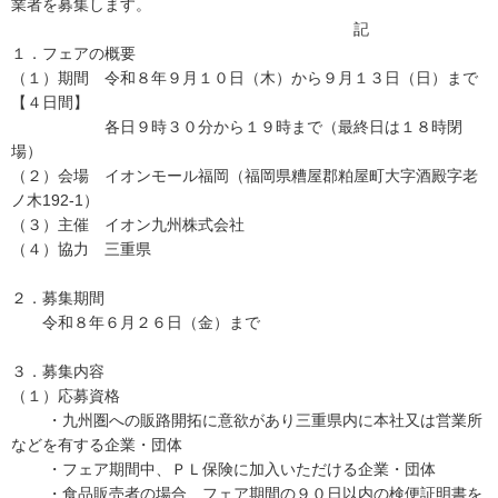
業者を募集します。
記
１．フェアの概要
（１）期間 令和８年９月１０日（木）から９月１３日（日）まで
【４日間】
各日９時３０分から１９時まで（最終日は１８時閉
場）
（２）会場 イオンモール福岡（福岡県糟屋郡粕屋町大字酒殿字老
ノ木192-1）
（３）主催 イオン九州株式会社
（４）協力 三重県
２．募集期間
令和８年６月２６日（金）まで
３．募集内容
（１）応募資格
・九州圏への販路開拓に意欲があり三重県内に本社又は営業所
などを有する企業・団体
・フェア期間中、ＰＬ保険に加入いただける企業・団体
・食品販売者の場合、フェア期間の９０日以内の検便証明書を