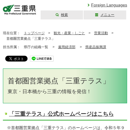
Foreign Languages
検索
メニュー
三重県公式ウェブ
サイト
現在位置：
トップページ
>
観光・産業・しごと
>
営業活動
>
首都圏営業拠点「三重テラス」
担当所属：
県庁の組織一覧 >
雇用経済部
>
県産品振興課
首都圏営業拠点「三重テラス」
東京・日本橋から三重の情報を発信！
「三重テラス」公式ホームページはこちら
※首都圏営業拠点「三重テラス」のホームページは、令和５年９