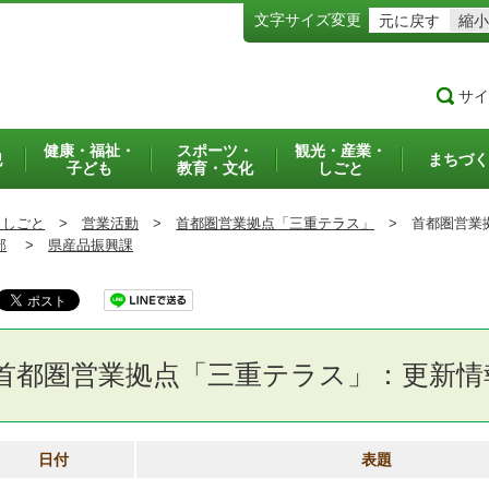
文字サイズ変更
元に戻す
縮小
サイ
健康・福祉・
スポーツ・
観光・産業・
犯
まちづく
子ども
教育・文化
しごと
・しごと
>
営業活動
>
首都圏営業拠点「三重テラス」
>
首都圏営業拠
部
>
県産品振興課
首都圏営業拠点「三重テラス」：更新情
日付
表題