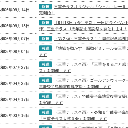
三重テラスオリジナル「シェル・レーヌ 
和06年09月14日
売開始！
【9月13日（金）更新：一日店長イベン
和06年09月13日
弾〉三重テラス11周年記念感謝祭を開催します！
和06年09月07日
〈第２弾〉三重テラス１１周年記念感謝
「地域を動かす！脳動ゼミナール＠三重
和06年09月04日
ます
〈三重テラス企画〉「三重をまるごと感じ
和06年07月27日
ス」を開催します
〈三重テラス企画〉ゴールデンウィーク
和06年04月23日
年能登半島地震復興支援～を開催します
「三重テラス」で能登半島地震復興支援
和06年04月17日
を実施します
〈三重テラス企画〉～令和６年能登半島
和06年03月16日
「三重テラス大試食会」を開催します