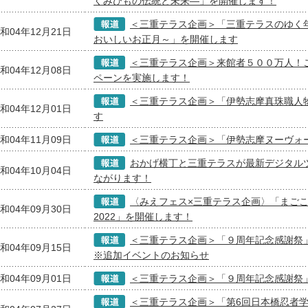
くみひもの伝統と未来―」を開催します！
＜三重テラス企画＞「三重テラスのゆく
和04年12月21日
おいしいお正月～」を開催します
＜三重テラス企画＞来館者５００万人！
和04年12月08日
ペーンを実施します！
＜三重テラス企画＞「伊勢志摩真珠職人
和04年12月01日
す
和04年11月09日
＜三重テラス企画＞「伊勢志摩ヌーヴォ
おかげ横丁と三重テラスが最新デジタル
和04年10月04日
ながります！
〈みえフェス×三重テラス企画〉「まご
和04年09月30日
2022」を開催します！
＜三重テラス企画＞「９周年記念感謝祭
和04年09月15日
※追加イベントのお知らせ
和04年09月01日
＜三重テラス企画＞「９周年記念感謝祭
＜三重テラス企画＞「第6回日本橋忍者