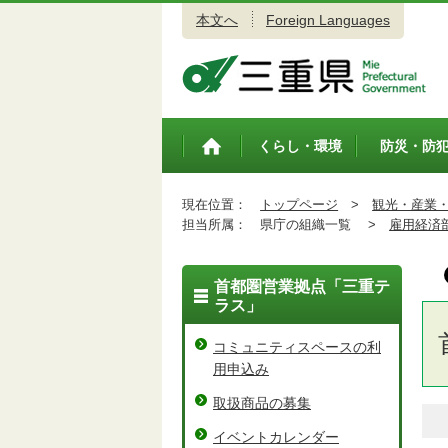
本文へ
Foreign Languages
三重県公式ウェブサイト
くらし・環境
防災・防
トップペ
ージ
現在位置：
トップページ
>
観光・産業
担当所属：
県庁の組織一覧 >
雇用経済
首都圏営業拠点「三重テ
ラス」
コミュニティスペースの利
用申込み
取扱商品の募集
イベントカレンダー