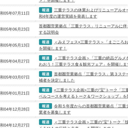
＞」を開催します！
三重テラスの休業およびリニューアルオ
和05年07月11日
和4年度の運営実績を発表します
首都圏営業拠点「三重テラス」リニューアルに伴
和05年06月23日
する説明会
＜みえフェス×三重テラス＞「まごころお届
和05年05月13日
を開催します！
＜三重テラス企画＞「三重の絶品グルメ
和05年04月27日
わおう！三重テラス食＆観光フェア」を開催しま
首都圏営業拠点「三重テラス」第３ステ
和05年03月07日
補者を決定しました
<三重テラス企画>三重の“宝”トーク「三
和05年01月21日
ベルコースを考えるトーク＆ワークショップ」を
令和５年度からの首都圏営業拠点「三重
和04年12月28日
業者を募集します
＜三重テラス企画＞三重の“宝”トーク「
和04年12月27日