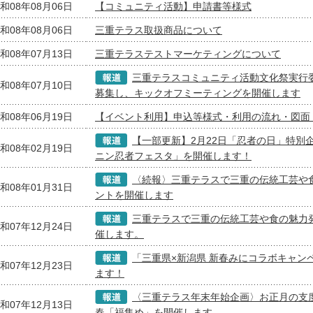
和08年08月06日
【コミュニティ活動】申請書等様式
和08年08月06日
三重テラス取扱商品について
和08年07月13日
三重テラステストマーケティングについて
三重テラスコミュニティ活動文化祭実行
和08年07月10日
募集し、キックオフミーティングを開催します
和08年06月19日
【イベント利用】申込等様式・利用の流れ・図面
【一部更新】2月22日「忍者の日」特別
和08年02月19日
ニン忍者フェスタ」を開催します！
〈続報〉三重テラスで三重の伝統工芸や
和08年01月31日
ントを開催します
三重テラスで三重の伝統工芸や食の魅力
和07年12月24日
催します。
「三重県×新潟県 新春みにコラボキャン
和07年12月23日
ます！
〈三重テラス年末年始企画〉お正月の支
和07年12月13日
春「福集め」を開催します