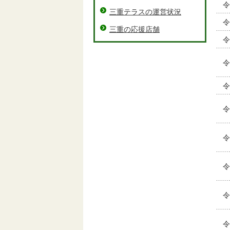
令
三重テラスの運営状況
令
三重の応援店舗
令
令
令
令
令
令
令
令