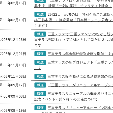
〈三重テラス日本酒部企画〉「令和６年
和06年02月16日
興支援～映画「一献の系譜」チャリティ上映会～
2月22日「忍者の日」特別企画ここ滋賀×
和06年02月10日
橋三越本店 ３施設周遊「日本橋ニンニン忍者フ
します！
三重テラスで“三重ファン”がつながる新
和05年12月26日
重テラス部活動」＜第２弾＞として新たに３つの
ます
和05年12月21日
三重テラス年末年始特別企画を開催しま
三重テラスの新プロジェクト「三重テラ
和05年11月18日
ます
和05年11月08日
三重テラス販売商品に係る消費期限の誤
和05年09月17日
「三重テラス」がリニューアルオープン
三重テラスリニューアルの概要及びリニ
和05年09月08日
記念イベント＜第２弾＞の開催について
三重テラス「リニューアルオープン記念
和05年08月19日