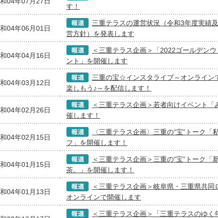
和04年07月27日
す！
三重テラスの運営状況（令和3年度実績及
和04年06月01日
営方針）を発表します
＜三重テラス企画＞「2022ゴールデン
和04年04月16日
ント」を開催します
三重の宝☆インスタライブ～オンライン
和04年03月12日
楽しもう♪～を配信します！
＜三重テラス企画＞若者向けイベント「
和04年02月26日
催します！
〈三重テラス企画〉三重の“宝”トーク「
和04年02月15日
フ」を開催します！
＜三重テラス企画＞三重の“宝”トーク「
和04年01月15日
茶。」を開催します！
＜三重テラス企画＞岐阜県・三重県共同
和04年01月13日
オンラインで開催します
＜三重テラス企画＞「三重テラスのゆく年