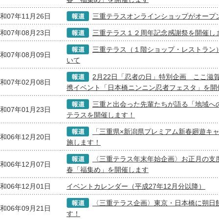
和07年11月26日
三重テラスオンラインショップがオープ
和07年08月23日
三重テラス１２周年記念感謝祭を開催し
三重テラス（１階ショップ・レストラン
和07年08月09日
いて
2月22日「忍者の日」特別企画 ここ滋
和07年02月08日
携イベント「日本橋ニンニン忍者フェスタ」を開
三重と出会った先輩たちが語る「地域へ
和07年01月23日
テラスを開催します！
「三重県×新潟県プレミアム新春廻遊キ
和06年12月20日
施します！
〈三重テラス年末年始企画〉お正月の支
和06年12月07日
春「福集め」を開催します
和06年12月01日
イベントカレンダー（平成27年12月分以降）
〈三重テラス企画〉東京・日本橋に朔日
和06年09月21日
す！