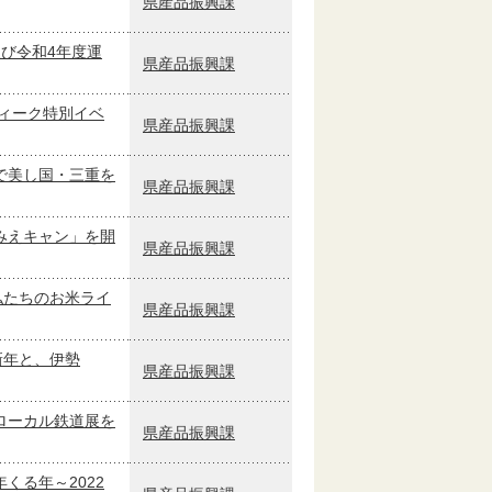
県産品振興課
び令和4年度運
県産品振興課
ウィーク特別イベ
県産品振興課
で美し国・三重を
県産品振興課
みえキャン」を開
県産品振興課
私たちのお米ライ
県産品振興課
新年と、伊勢
県産品振興課
ローカル鉄道展を
県産品振興課
くる年～2022