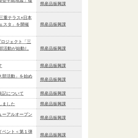
能登半島地震」復
県産品振興課
三重テラス×日本
ェスタ」を開催
県産品振興課
プロジェクト「三
部活動が始動し
県産品振興課
す
県産品振興課
ス部活動」を始め
県産品振興課
表記について
県産品振興課
しました
県産品振興課
ューアルオープン
県産品振興課
イベント＜第１弾
県産品振興課