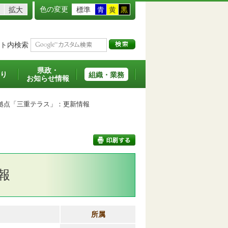
色の変更
拡大
標準
青
黄
黒
ト内検索
県政・
り
組織・業務
お知らせ情報
点「三重テラス」：更新情報
報
印刷する
所属