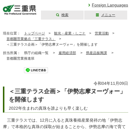
Foreign Languages
検索
メニュー
三重県公式ウェブ
サイト
現在位置：
トップページ
>
観光・産業・しごと
>
営業活動
>
首都圏営業拠点「三重テラス」
>
＜三重テラス企画＞「伊勢志摩ヌーヴォー」を開催します
担当所属：
県庁の組織一覧 >
雇用経済部
>
県産品振興課
>
首都圏営業推進班
ツイート
令和04年11月09日
＜三重テラス企画＞「伊勢志摩ヌーヴォー」
を開催します
2022年生まれの真珠を誰よりも早く楽しむ
三重テラスでは、12月に入ると真珠養殖産業発祥の地「伊勢志
摩」で本格的な真珠の採取が始まることから、伊勢志摩の海で育て