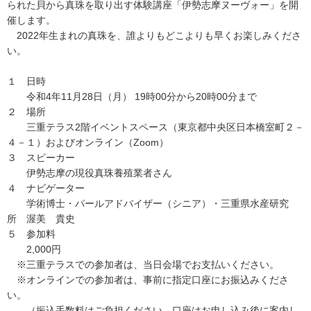
られた貝から真珠を取り出す体験講座「伊勢志摩ヌーヴォー」を開
催します。
2022年生まれの真珠を、誰よりもどこよりも早くお楽しみくださ
い。
１ 日時
令和4年11月28日（月） 19時00分から20時00分まで
２ 場所
三重テラス2階イベントスペース（東京都中央区日本橋室町２－
４－１）およびオンライン（Zoom）
３ スピーカー
伊勢志摩の現役真珠養殖業者さん
４ ナビゲーター
学術博士・パールアドバイザー（シニア）・三重県水産研究
所 渥美 貴史
５ 参加料
2,000円
※三重テラスでの参加者は、当日会場でお支払いください。
※オンラインでの参加者は、事前に指定口座にお振込みくださ
い。
（振込手数料はご負担ください。口座はお申し込み後に案内し