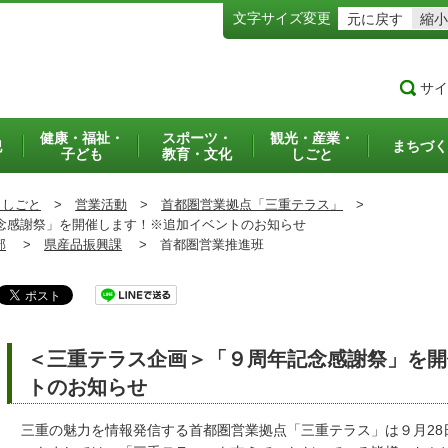
文字サイズ変更
元に戻す
縮小
サイ
健康・福祉・
スポーツ・
観光・産業・
犯
まちづく
子ども
教育・文化
しごと
・しごと
>
営業活動
>
首都圏営業拠点「三重テラス」
>
感謝祭」を開催します！※追加イベントのお知らせ
部
>
県産品振興課
>
首都圏営業推進班
＜三重テラス企画＞「９周年記念感謝祭」を開
トのお知らせ
三重の魅力を情報発信する首都圏営業拠点「三重テラス」は９月28