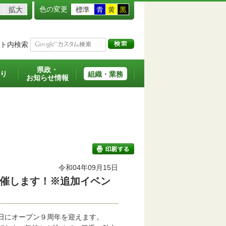
色の変更
拡大
標準
青
黄
黒
ト内検索
県政・
り
組織・業務
お知らせ情報
令和04年09月15日
催します！※追加イベン
印刷する
日にオープン９周年を迎えます。