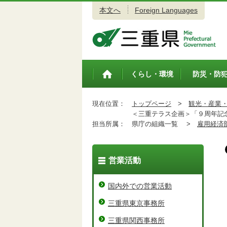
本文へ
Foreign Languages
三重県公式ウェブサイト
くらし・環境
防災・防
トップペ
ージ
現在位置：
トップページ
>
観光・産業
＜三重テラス企画＞「９周年記念
担当所属：
県庁の組織一覧 >
雇用経済
営業活動
国内外での営業活動
三重県東京事務所
三重県関西事務所