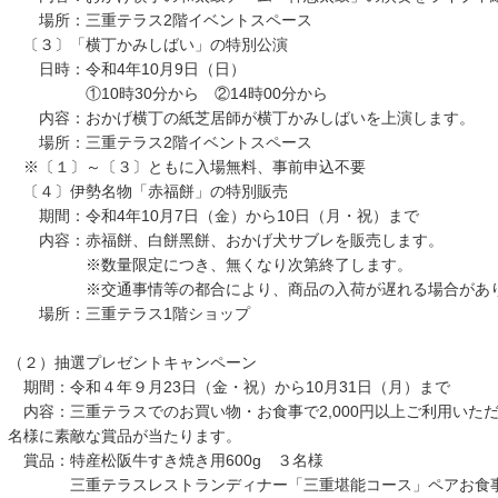
場所：三重テラス2階イベントスペース
〔３〕「横丁かみしばい」の特別公演
日時：令和4年10月9日（日）
①10時30分から ②14時00分から
内容：おかげ横丁の紙芝居師が横丁かみしばいを上演します。
場所：三重テラス2階イベントスペース
※〔１〕～〔３〕ともに入場無料、事前申込不要
〔４〕伊勢名物「赤福餅」の特別販売
期間：令和4年10月7日（金）から10日（月・祝）まで
内容：赤福餅、白餅黑餅、おかげ犬サブレを販売します。
※数量限定につき、無くなり次第終了します。
※交通事情等の都合により、商品の入荷が遅れる場合があり
場所：三重テラス1階ショップ
（２）抽選プレゼントキャンペーン
期間：令和４年９月23日（金・祝）から10月31日（月）まで
内容：三重テラスでのお買い物・お食事で2,000円以上ご利用いただ
名様に素敵な賞品が当たります。
賞品：特産松阪牛すき焼き用600g ３名様
三重テラスレストランディナー「三重堪能コース」ペアお食事