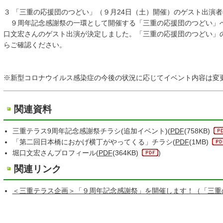
３ 「三重の応援団のつどい」（９月24日（土）開催）のゲスト出演
９周年記念感謝祭の一環として開催する「三重の応援団のつどい」
口文宏さんのゲスト出演が決定しました。「三重の応援団のつどい」
らご確認ください。
※新型コロナウイルス感染症の今後の状況に応じてイベント内容は変
関連資料
三重テラス9周年記念感謝祭チラシ(追加イベント)(
PDF
(758KB)
「第二回日本橋におかげ横丁がやってくる」チラシ(
PDF
(1MB)
堀口文宏さんプロフィール(
PDF
(364KB)
)
関連リンク
＜三重テラス企画＞「９周年記念感謝祭」を開催します！（「三重