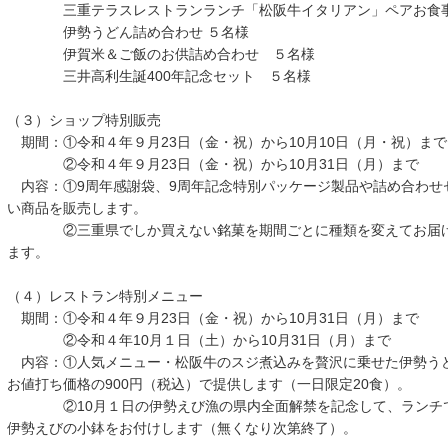
三重テラスレストランランチ「松阪牛イタリアン」ペアお食事
伊勢うどん詰め合わせ ５名様
伊賀米＆ご飯のお供詰め合わせ ５名様
三井高利生誕400年記念セット ５名様
（３）ショップ特別販売
期間：①令和４年９月23日（金・祝）から10月10日（月・祝）まで
②令和４年９月23日（金・祝）から10月31日（月）まで
内容：①9周年感謝袋、9周年記念特別パッケージ製品や詰め合わせ
い商品を販売します。
②三重県でしか買えない銘菓を期間ごとに種類を変えてお届け
ます。
（４）レストラン特別メニュー
期間：①令和４年９月23日（金・祝）から10月31日（月）まで
②令和４年10月１日（土）から10月31日（月）まで
内容：①人気メニュー・松阪牛のスジ煮込みを贅沢に乗せた伊勢う
お値打ち価格の900円（税込）で提供します（一日限定20食）。
②10月１日の伊勢えび漁の県内全面解禁を記念して、ランチで
伊勢えびの小鉢をお付けします（無くなり次第終了）。