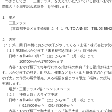
つきましては、「三重テラス」を支えていただいている皆様へおか
満載の「９周年記念感謝祭」を開催します。
１ 場所
三重テラス
（東京都中央区日本橋室町２-４-１ YUITO ANNEX TEL 03-5542-
２ 内容
（１）第二回 日本橋におかげ横丁がやってくる（主催：株式会社伊勢
〔１〕第28回おかげ横丁『来る福招き猫まつり』特別企画
日時：令和4年10月7日（金）から10日（月・祝）まで
10時00分から17時00分まで
内容：おかげ横丁で毎年行われる招き猫の祭典「来る福招き猫まつ
す。おかげ横丁の歴史、町並み、催事などをパネルと映像で紹介する
かげ犬」の作品の展示販売、来る福招き猫まつり限定「福鈴」の授与
実施します。
場所：三重テラス2階イベントスペース
〔２〕「神恩太鼓」のライブ中継
日時：令和4年10月8日（土）から10日（月・祝）まで
①11時00分から ②14時30分から
内容：おかげ横丁の和太鼓チーム「神恩太鼓」の演奏をライブ中