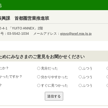
先
振興課 首都圏営業推進班
-1 「YUITO ANNEX」2階
：03-5542-1034
メールアドレス：
eigyo@pref.mie.lg.jp
ためにみなさまのご意見をお聞かせください
たか？
充分だった
ふつう
かったですか？
分かりやすかった
ふつう
？
すぐに見つかった
ふつう