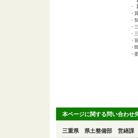
・
・
・
・
・
・
・
・
本ページに関する問い合わせ
三重県 県土整備部 営繕課