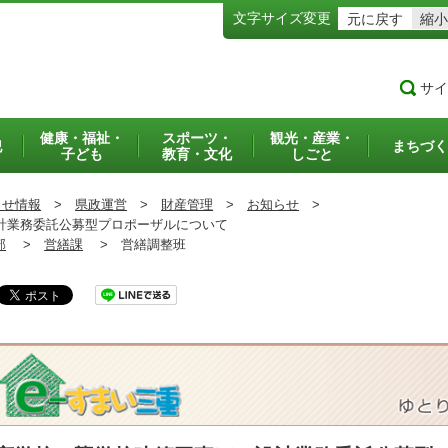
文字サイズ変更
元に戻す
縮小
サイ
健康・福祉・
スポーツ・
観光・産業・
犯
まちづく
子ども
教育・文化
しごと
らせ情報
>
県政運営
>
財産管理
>
お知らせ
>
計業務委託公募型プロポーザルについて
部
>
営繕課
>
営繕調整班