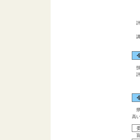
株
株
評
講
技
評
県
高
委
盲