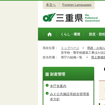
本文へ
Foreign Languages
三重県公式ウェブサイト
くらし・環境
防災・防
トップペ
ージ
現在位置：
トップページ
>
県政・お知
盲学校・聾学校建築工事ほか設
担当所属：
県庁の組織一覧 >
県土整備
財産管理
本庁舎案内
みえ公共施設等総合管理基
本方針