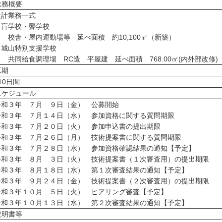
務概要
計業務一式
学校・聾学校
舎・屋内運動場等 延べ面積 約10,100㎡（新築）
山特別支援学校
同給食調理場 RC造 平屋建 延べ面積 768.00㎡(内外部改修)
期
10日間
ケジュール
令和３年 ７月 ９日（金） 公募開始
令和３年 ７月１４日（水） 参加資格に関する質問期限
令和３年 ７月２０日（火） 参加申込書の提出期限
令和３年 ７月２６日（月） 技術提案書に関する質問期限
令和３年 ７月２８日（水） 参加資格確認結果の通知【予定】
令和３年 ８月 ３日（火） 技術提案書（１次審査用）の提出期限
令和３年 ８月１８日（水） 第１次審査結果の通知【予定】
令和３年 ９月２４日（金） 技術提案書（２次審査用）の提出期限
令和３年１０月 ５日（火） ヒアリング審査【予定】
令和３年１０月１３日（水） 第２次審査結果の通知【予定】
明書等