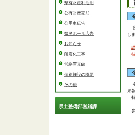
県有財産利活用
公有財産売却
公用車広告
盲
県民ホール広告
し
お知らせ
耐震化工事
営繕写真館
個別施設の概要
令
その他
果
特
株
県土整備部営繕課
参
株
株
株