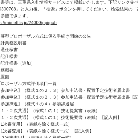
明書等は、三重県入札情報サービスにて掲載いたします。下記リンク先
0300768」と入力後、「検索」ボタンを押してください。検索結果の
「
を参照できます
。
s://mie.efftis.jp/24000/ppi/pub
公募型プロポーザル方式に係る手続き開始の公告
設計業務説明書
共通仕様書
特記仕様書
特記仕様書（追加）
業務概要
位置図
プロポーザル方式評価項目一覧
【参加申込】（様式１の２．３）参加申込書・配置予定技術者届出書
【参加申込】（様式１の２．３）参加申込書・配置予定技術者届出書【
【参加辞退】（様式１の４）参加辞退届
【１・２次共通】（様式１の１）技術提案書（表紙）
【１・２次共通】（様式１の１）技術提案書（表紙）【記入例】
【1次審査用】（表紙を除く様式一式）
【1次審査用】（表紙を除く様式一式）【記入例】
【２次審査用】（表紙を除く様式一式）