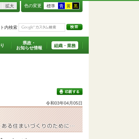
色の変更
拡大
標準
青
黄
黒
ト内検索
県政・
り
組織・業務
お知らせ情報
令和03年04月05日
印刷する