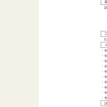
業
設
盲
校
城
共
工
5
ス
・
・
・
・
・
・
・
・
・
・
説