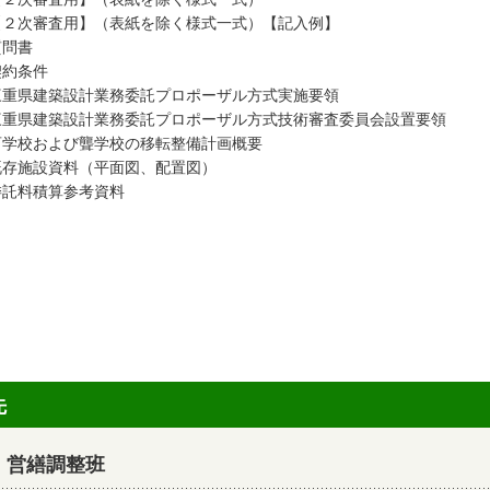
【２次審査用】（表紙を除く様式一式）【記入例】
質問書
契約条件
三重県建築設計業務委託プロポーザル方式実施要領
三重県建築設計業務委託プロポーザル方式技術審査委員会設置要領
盲学校および聾学校の移転整備計画概要
既存施設資料（平面図、配置図）
委託料積算参考資料
先
 営繕調整班