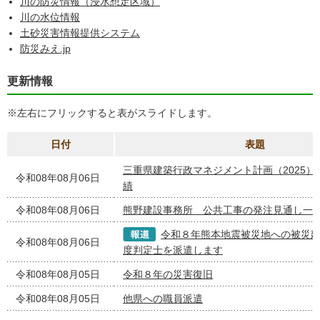
川の防災情報（浸水想定区域）
川の水位情報
土砂災害情報提供システム
防災みえ.jp
更新情報
※左右にフリックすると表がスライドします。
日付
表題
三重県建築行政マネジメント計画（2025）
令和08年08月06日
績
令和08年08月06日
熊野建設事務所 公共工事の発注見通し一
令和８年熊本地震被災地への被災
令和08年08月06日
度判定士を派遣します
令和08年08月05日
令和８年の災害復旧
令和08年08月05日
他県への職員派遣