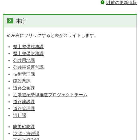
以前の更新情報
本庁
※左右にフリックすると表がスライドします。
県土整備総務課
県土整備財務課
公共用地課
公共事業運営課
技術管理課
建設業課
道路企画課
近畿道紀勢線推進プロジェクトチーム
道路建設課
道路管理課
河川課
防災砂防課
港湾・海岸課