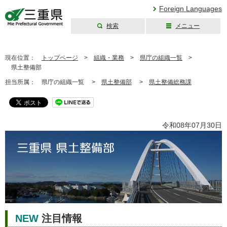
Foreign Languages
検索
メニュー
三重県公式ウェブ
サイト
現在位置：
トップページ
>
組織・業務
>
県庁の組織一覧
>
県土整備部
担当所属：
県庁の組織一覧 >
県土整備部
>
県土整備総務課
令和08年07月30日
NEW
注目情報