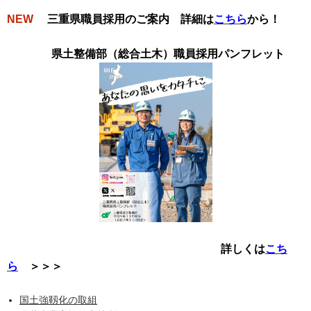
NEW
三重県職員採用のご案内 詳細は
こちら
から！
県土整備部（総合土木）職員採用パンフレット
詳しくは
こち
ら
＞＞＞
国土強靱化の取組