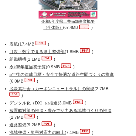
令和8年度県土整備部事業概要
（全体版）
(67.4MB
)
表紙
(17.4MB
)
目次・数字で見る県土整備部
(1.8MB
)
組織機構
(1.1MB
)
令和8年度当初予算
(0.9MB
)
5年後の達成目標・安全で快適な道路空間づくりの推進
(6.0MB
)
脱炭素社会（カーボンニュートラル）の実現
(2.7MB
)
デジタル化（DX）の推進
(3.0MB
)
放置船対策の推進・豊かで活力ある地域づくりの推進
(2.7MB
)
道路整備
(9.2MB
)
流域整備・災害対応力の向上
(7.1MB
)