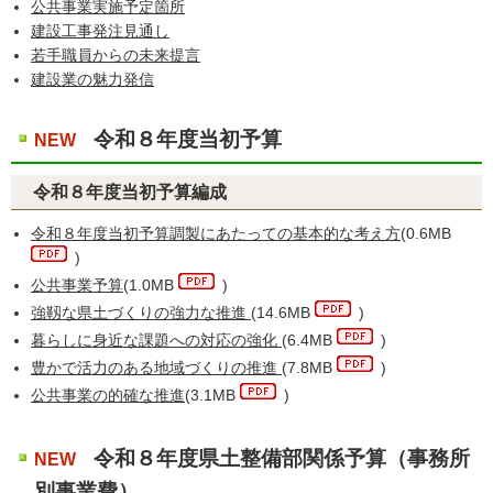
公共事業実施予定箇所
建設工事発注見通し
若手職員からの未来提言
建設業の魅力発信
令和８年度当初予算
NEW
令和８年度当初予算編成
令和８年度当初予算調製にあたっての基本的な考え方
(0.6MB
)
公共事業予算
(1.0MB
)
強靱な県土づくりの強力な推進
(14.6MB
)
暮らしに身近な課題への対応の強化
(6.4MB
)
豊かで活力のある地域づくりの推進
(7.8MB
)
公共事業の的確な推進
(3.1MB
)
令和８年度県土整備部関係予算（事務所
NEW
別事業費）