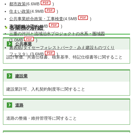
都市政策
(6.6MB
)
住まい政策
(4.9MB
)
公共事業総合政策・工事検査
(4.5MB
)
事業概略地図
(4.4MB
)
各業務の詳細
三重の河川と流域治水プロジェクトの水系・圏域図
(1.0MB
)
公共事業
裏表紙(ダイセーフォレストパーク・みえ建設ものづくり
フェスタ）
(3.6MB
)
設計単価、共通仕様書、積算基準、特記仕様書等に関すること
建設業
建設業許可、入札契約制度等に関すること
道路
道路の整備・維持管理等に関すること