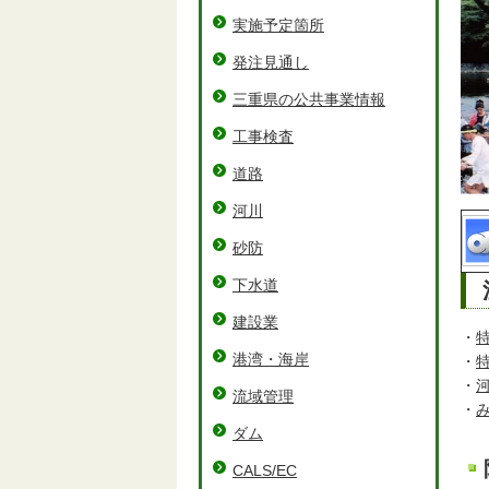
実施予定箇所
発注見通し
三重県の公共事業情報
工事検査
道路
河川
砂防
下水道
建設業
・
港湾・海岸
・
・
河
流域管理
・
ダム
CALS/EC