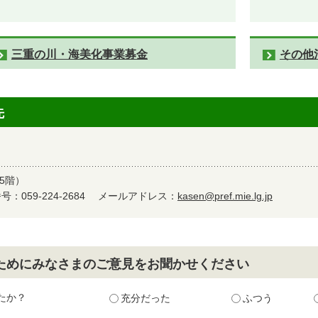
三重の川・海美化事業募金
その他
先
5階）
：059-224-2684
メールアドレス：
kasen@pref.mie.lg.jp
ためにみなさまのご意見をお聞かせください
たか？
充分だった
ふつう