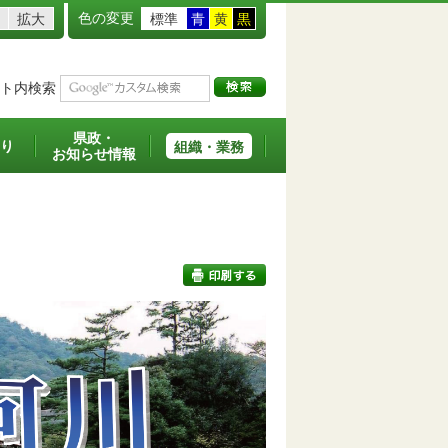
色の変更
拡大
標準
青
黄
黒
ト内検索
県政・
り
組織・業務
お知らせ情報
印刷する