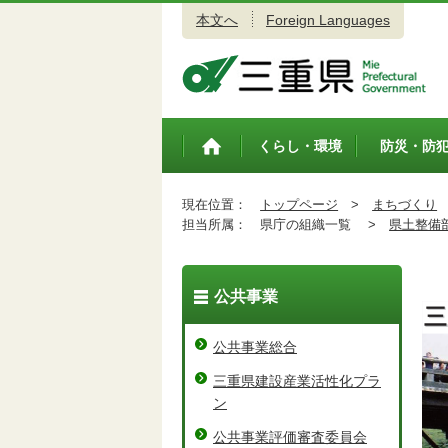
本文へ
Foreign Languages
三重県公式ウェブサイト
くらし・環境
防災・防
トップペ
ージ
現在位置：
トップページ
>
まちづくり
担当所属：
県庁の組織一覧 >
県土整備
公共事業
公共事業総合
三重県建設産業活性化プラ
ン
公共事業評価審査委員会