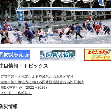
注目情報・トピックス
特定都市河川の指定による流域治水の本格的実践
特定都市河川流域内における雨水浸透阻害行為許可申請
川DX中期計画（2022～2026）
みえの河川（広報誌）
防災情報