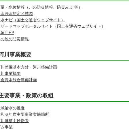
雨量・水位情報（川の防災情報、防災みえ 等）
洪水浸水想定区域図
浸水ナビ（国土交通省ウェブサイト）
ハザードマップポータルサイト（国土交通省ウェブサイト）
気象庁HP
その他の防災情報
河川事業概要
河川整備基本方針・河川整備計画
河川事業概要
社会資本総合整備計画
主要事業・政策の取組
流域治水の推進
令和６年度主要事業実施箇所
河川堆積土砂撤去
ダム事業