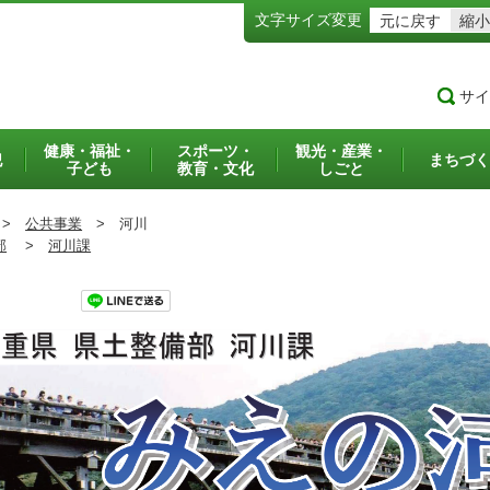
文字サイズ変更
元に戻す
縮小
サイ
健康・福祉・
スポーツ・
観光・産業・
犯
まちづく
子ども
教育・文化
しごと
>
公共事業
>
河川
部
>
河川課
ツイート