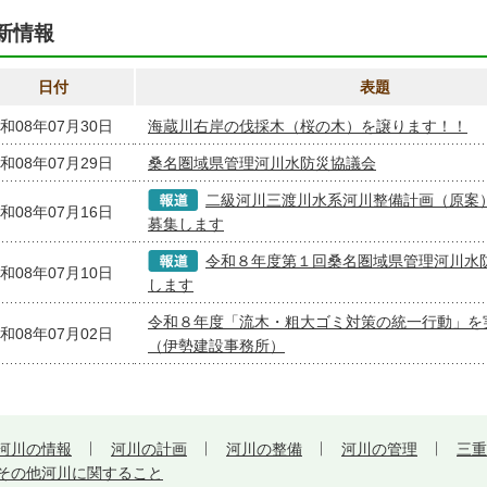
新情報
日付
表題
和08年07月30日
海蔵川右岸の伐採木（桜の木）を譲ります！！
和08年07月29日
桑名圏域県管理河川水防災協議会
二級河川三渡川水系河川整備計画（原案
和08年07月16日
募集します
令和８年度第１回桑名圏域県管理河川水
和08年07月10日
します
令和８年度「流木・粗大ゴミ対策の統一行動」を
和08年07月02日
（伊勢建設事務所）
河川の情報
河川の計画
河川の整備
河川の管理
三重
その他河川に関すること