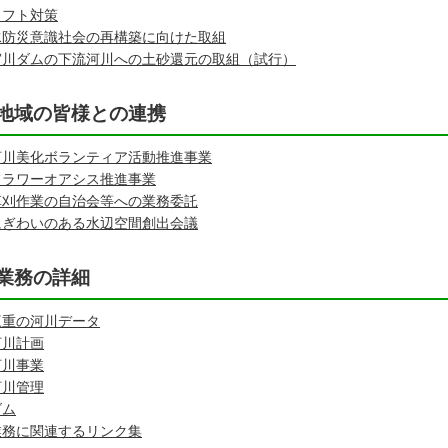
ソフト対策
水防災意識社会の再構築に向けた取組
宮川ダムの下流河川への土砂還元の取組（試行）
地域の皆様との連携
河川美化ボランティア活動推進事業
フラワーオアシス推進事業
草刈作業の自治会等への業務委託
にぎわいのある水辺空間創出会議
業務の詳細
三重の河川データ
河川計画
河川事業
河川管理
ダム
業務に関連するリンク集