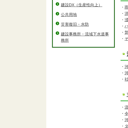
建設DX（⽣産性向上）
・
・
公共用地
・
災害復旧・水防
・
・
建設事務所・流域下水道事
・
務所
・
・
・
・
・
・
・