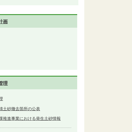
計画
管理
理
積土砂撤去箇所の公表
渫推進事業における発生土砂情報