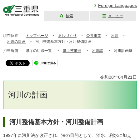
Foreign Languages
検索
メニュー
三重県公式ウェブ
サイト
現在位置：
トップページ
>
まちづくり
>
公共事業
>
河川
>
河川の計画
>
河川整備基本方針・河川整備計画
担当所属：
県庁の組織一覧 >
県土整備部
>
河川課
>
河川計画班
令和08年04月21日
河川の計画
河川整備基本方針・河川整備計画
1997年に河川法が改正され、法の目的として、治水、利水に加え