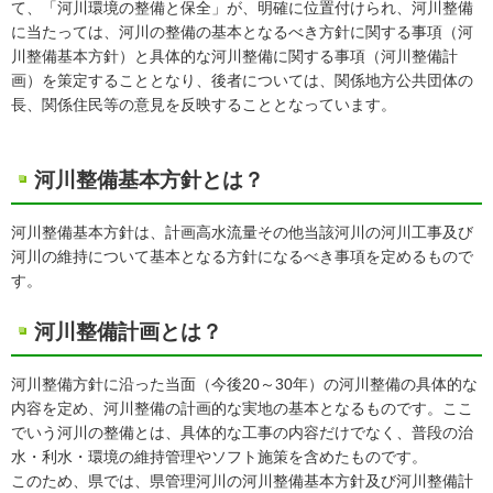
て、「河川環境の整備と保全」が、明確に位置付けられ、河川整備
に当たっては、河川の整備の基本となるべき方針に関する事項（河
川整備基本方針）と具体的な河川整備に関する事項（河川整備計
画）を策定することとなり、後者については、関係地方公共団体の
長、関係住民等の意見を反映することとなっています。
河川整備基本方針とは？
河川整備基本方針は、計画高水流量その他当該河川の河川工事及び
河川の維持について基本となる方針になるべき事項を定めるもので
す。
河川整備計画とは？
河川整備方針に沿った当面（今後20～30年）の河川整備の具体的な
内容を定め、河川整備の計画的な実地の基本となるものです。ここ
でいう河川の整備とは、具体的な工事の内容だけでなく、普段の治
水・利水・環境の維持管理やソフト施策を含めたものです。
このため、県では、県管理河川の河川整備基本方針及び河川整備計