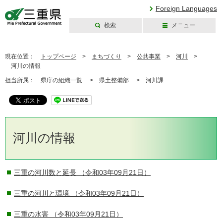
Foreign Languages
検索
メニュー
三重県公式ウェブ
サイト
現在位置：
トップページ
>
まちづくり
>
公共事業
>
河川
>
河川の情報
担当所属：
県庁の組織一覧 >
県土整備部
>
河川課
河川の情報
三重の河川数と延長
（令和03年09月21日）
三重の河川と環境
（令和03年09月21日）
三重の水害
（令和03年09月21日）