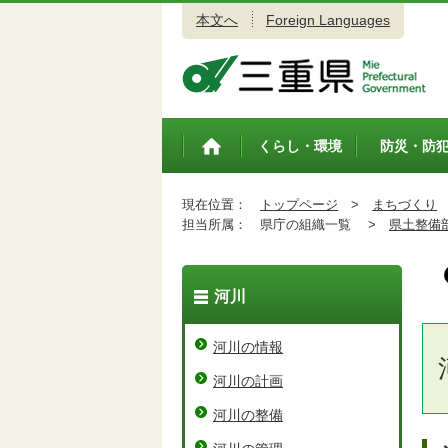
本文へ
Foreign Languages
三重県公式ウェブサイト
くらし・環境
防災・防
トップペ
ージ
現在位置：
トップページ
>
まちづくり
担当所属：
県庁の組織一覧 >
県土整備
河川
河川の情報
河川の計画
河川の整備