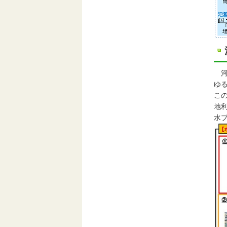
河
ゆ
こ
地
水