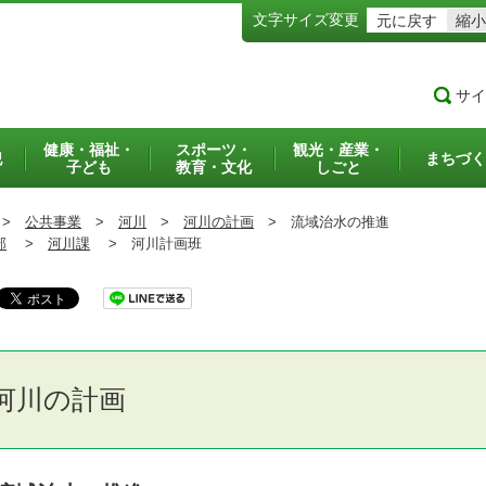
文字サイズ変更
元に戻す
縮小
サイ
健康・福祉・
スポーツ・
観光・産業・
犯
まちづく
子ども
教育・文化
しごと
>
公共事業
>
河川
>
河川の計画
>
流域治水の推進
部
>
河川課
>
河川計画班
河川の計画