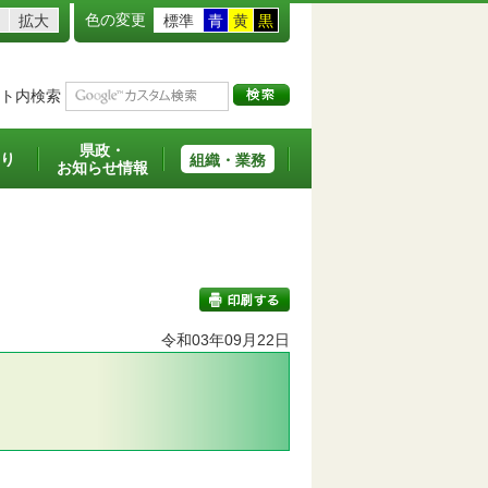
色の変更
拡大
標準
青
黄
黒
ト内検索
県政・
り
組織・業務
お知らせ情報
令和03年09月22日
印刷する