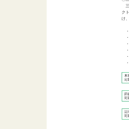
三
ク
け