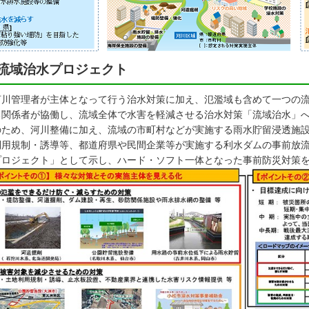
流域治水プロジェクト
川管理者が主体となって行う治水対策に加え、氾濫域も含めて一つの流
る関係者が協働し、流域全体で水害を軽減させる治水対策「流域治水」
のため、河川整備に加え、流域の市町村などが実施する雨水貯留浸透施
利用規制・誘導等、都道府県や民間企業等が実施する利水ダムの事前放
プロジェクト」として示し、ハード・ソフト一体となった事前防災対策