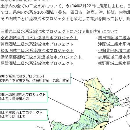
重県内の全ての二級水系について、令和4年3月22日に策定しました。
トでは、県内の水系を10の圏域（桑名、四日市、鈴鹿、津、松阪、伊勢
、その圏域ごとに流域治水プロジェクトを策定して進捗を図っており、
・
三重県二級水系流域治水プロジェクトにおける取組方針について
・
桑名圏域員弁川水系流域治水プロジェクト
・
四日市圏域二級
・
鈴鹿圏域二級水系流域治水プロジェクト
・
津圏域二級水系
・
松阪圏域二級水系流域治水プロジェクト
・
伊勢北部圏域二
・
伊勢南部圏域二級水系流域治水プロジェクト
・
志摩圏域二級水
・
尾鷲圏域二級水系流域治水プロジェクト
・
熊野圏域二級水