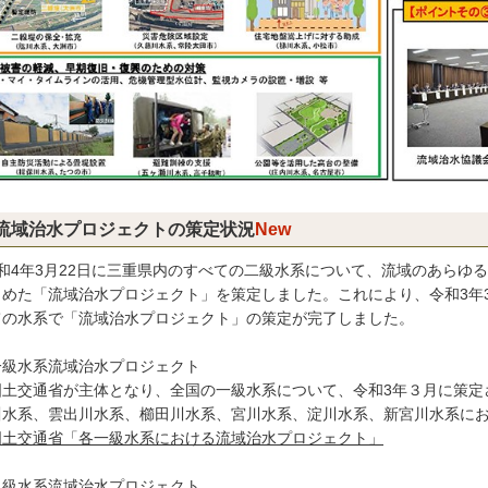
New
流域治水プロジェクトの策定状況
和4年3月22日に三重県内のすべての二級水系について、流域のあらゆ
とめた「流域治水プロジェクト」を策定しました。これにより、令和3年
ての水系で「流域治水プロジェクト」の策定が完了しました。
一級水系流域治水プロジェクト
土交通省が主体となり、全国の一級水系について、令和3年３月に策定
川水系、雲出川水系、櫛田川水系、宮川水系、淀川水系、新宮川水系に
国土交通省「各一級水系における流域治水プロジェクト」
二級水系流域治水プロジェクト