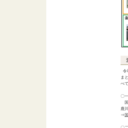
令
ま
べ
〇
国
鹿
⇒
〇