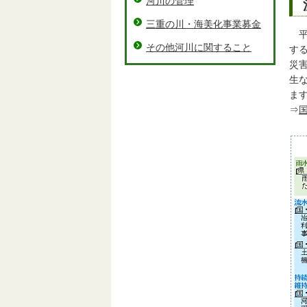
河川の管理
三重の川・海美化事業募金
平
その他河川に関すること
す
災
生
ま
⇒