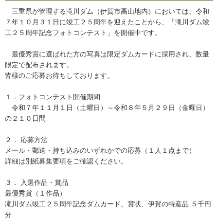
三重県が管理する滝川ダム（伊賀市高山地内）においては、令和
７年１０月３１日に竣工２５周年を迎えたことから、「滝川ダム竣
工２５周年記念フォトコンテスト」を開催中です。
最優秀賞に選ばれた方の写真は限定ダムカードに採用され、数量
限定で配布されます。
皆様のご応募お待ちしております。
１．フォトコンテスト開催期間
令和７年１１月１日（土曜日）～令和８年５月２９日（金曜日）
の２１０日間
２． 応募方法
メール・郵送・持ち込みのいずれかでの応募（１人１点まで）
詳細は別紙募集要項をご確認ください。
３． 入選作品・賞品
最優秀賞（１作品）
滝川ダム竣工２５周年記念ダムカード、賞状、伊賀の特産品 ５千円
分