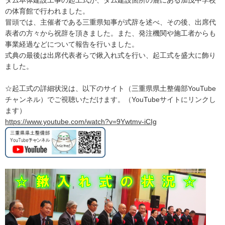
ダム本体建設工事の起工式が、ダム建設箇所の麓にある加茂中学校
の体育館で行われました。
冒頭では、主催者である三重県知事が式辞を述べ、その後、出席代
表者の方々から祝辞を頂きました。また、発注機関や施工者からも
事業経過などについて報告を行いました。
式典の最後は出席代表者らで鍬入れ式を行い、起工式を盛大に飾り
ました。
☆起工式の詳細状況は、以下のサイト（三重県県土整備部YouTube
チャンネル）でご視聴いただけます。（YouTubeサイトにリンクし
ます）
https://www.youtube.com/watch?v=9Ywtmv-iCIg