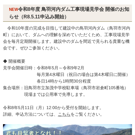
令和8年度 鳥羽河内ダム工事現場見学会 開催のお知
NEW
らせ（R8.5.11申込み開始）
令和10年度の完成を目指して建設中の鳥羽河内ダム（鳥羽市河内
町）において、ダムへの理解を深めていただくため、工事現場見学
会を毎月定期開催します。建設中のダムを間近で見られる貴重な機
会です。ぜひご参加ください。
◆ 開催概要
見学会開催日時：令和8年5月～令和9年2月
毎月第4水曜日（祝日の場合は第4木曜日に開催）
各日14時から1時間30分程度
集合場所：旧鳥羽市立加茂中学校駐車場（鳥羽市岩倉町105番地）
現場までは公用車で先導します。
令和8年5月11日（月）12:00から受付を開始します。
詳細、申込方法については、
こちら
をご覧ください。