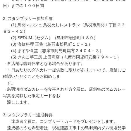
日）までの１００日間
2. スタンプラリー参加店舗
(1) 鳥羽マルシェ 鳥羽めしレストラン（鳥羽市鳥羽１丁目２３
８３－４２）
(2) SEDUM（セダム）（鳥羽市岩倉町１８０）
(3) 海鮮料理 王将（鳥羽市松尾町１５－１）
(4) ますや食堂（志摩市阿児町鵜方２４０４－３）
(5) きんこ芋工房 上田商店（志摩市阿児町安乗７９４－１）
・各店舗は臨時休業となる場合があります。
・１日あたりのダムカレー提供数に限りがありますので、店舗にご
確認いただくことをお勧めしま
す。
・鳥羽河内ダムカレーを食事された方全員に、店舗毎のダムカレー
写真を掲載した限定カードをお
渡しします。
3. スタンプラリー達成特典
達成者全員に、コンプリートカードをプレゼントします。
達成者のうち希望者は、現在建設工事中の鳥羽河内ダム現場見学