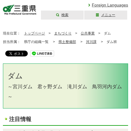
Foreign Languages
検索
メニュー
三重県公式ウェブ
サイト
現在位置：
トップページ
>
まちづくり
>
公共事業
>
ダム
担当所属：
県庁の組織一覧 >
県土整備部
>
河川課
>
ダム班
ダム
～宮川ダム 君ヶ野ダム 滝川ダム 鳥羽河内ダム
～
注目情報