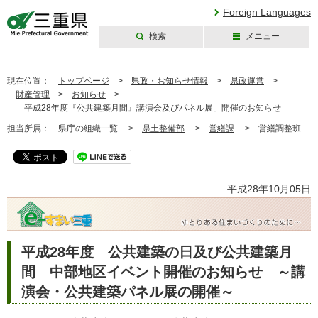
Foreign Languages
検索
メニュー
三重県公式ウェブ
サイト
現在位置：
トップページ
>
県政・お知らせ情報
>
県政運営
>
財産管理
>
お知らせ
>
「平成28年度『公共建築月間』講演会及びパネル展」開催のお知らせ
担当所属：
県庁の組織一覧 >
県土整備部
>
営繕課
>
営繕調整班
平成28年10月05日
平成28年度 公共建築の日及び公共建築月
間 中部地区イベント開催のお知らせ ～講
演会・公共建築パネル展の開催～