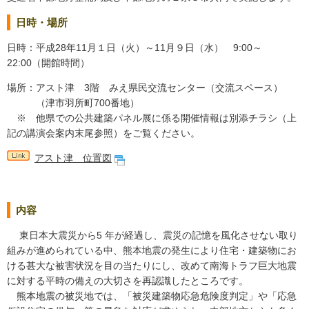
日時・場所
日時：平成28年11月１日（火）～11月９日（水） 9:00～
22:00（開館時間）
場所：アスト津 3階 みえ県民交流センター（交流スペース）
（津市羽所町700番地）
※ 他県での公共建築パネル展に係る開催情報は別添チラシ（上
記の講演会案内末尾参照）をご覧ください。
アスト津 位置図
内容
東日本大震災から5 年が経過し、震災の記憶を風化させない取り
組みが進められている中、熊本地震の発生により住宅・建築物にお
ける甚大な被害状況を目の当たりにし、改めて南海トラフ巨大地震
に対する平時の備えの大切さを再認識したところです。
熊本地震の被災地では、「被災建築物応急危険度判定」や「応急