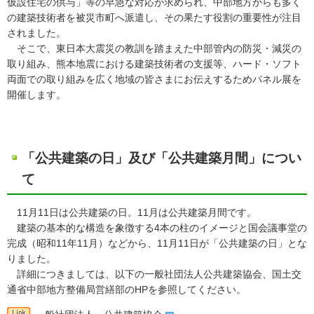
仮設住宅の供与」等の早急な対応が求められ、中部地方からも多く
の建築技術者を被災市町へ派遣し、その果たす役割の重要性が注目
されました。
そこで、東日本大震災の教訓を踏まえた中部管内の防災・減災の
取り組み、熊本地震における建築技術者の支援等、ハード・ソフト
両面での取り組みを広く地域の皆さまにお伝えするためパネル展を
開催します。
「公共建築の日」及び「公共建築月間」につい
て
11月11日は公共建築の日。11月は公共建築月間です。
建築の基本的な構造を象徴する4本の柱のイメージと国会議事堂の
完成（昭和11年11月）などから、11月11日が「公共建築の日」とな
りました。
詳細につきましては、以下の一般社団法人公共建築協会、国土交
通省中部地方整備局営繕部のHPを参照してください。