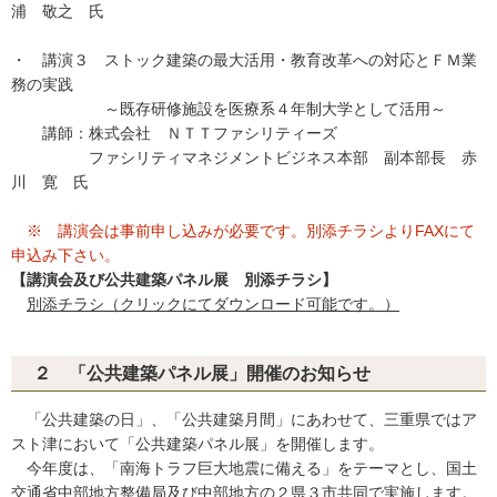
浦 敬之 氏
・ 講演３ ストック建築の最大活用・教育改革への対応とＦＭ業
務の実践
～既存研修施設を医療系４年制大学として活用～
講師：株式会社 ＮＴＴファシリティーズ
ファシリティマネジメントビジネス本部 副本部長 赤
川 寛 氏
※ 講演会は事前申し込みが必要です。別添チラシよりFAXにて
申込み下さい。
【講演会及び公共建築パネル展 別添チラシ】
別添チラシ（クリックにてダウンロード可能です。）
２ 「公共建築パネル展」開催のお知らせ
「公共建築の日」、「公共建築月間」にあわせて、三重県ではア
スト津において「公共建築パネル展」を開催します。
今年度は、「南海トラフ巨大地震に備える」をテーマとし、国土
交通省中部地方整備局及び中部地方の２県３市共同で実施します。