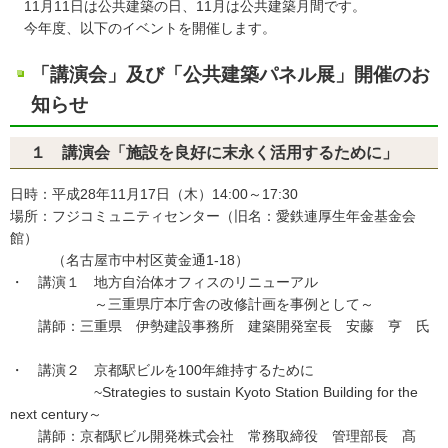
11月11日は公共建築の日、11月は公共建築月間です。
今年度、以下のイベントを開催します。
「講演会」及び「公共建築パネル展」開催のお
知らせ
１ 講演会「施設を良好に末永く活用するために」
日時：平成28年11月17日（木）14:00～17:30
場所：フジコミュニティセンター（旧名：愛鉄連厚生年金基金会
館）
（名古屋市中村区黄金通1-18）
・ 講演１ 地方自治体オフィスのリニューアル
～三重県庁本庁舎の改修計画を事例として～
講師：三重県 伊勢建設事務所 建築開発室長 安藤 亨 氏
・ 講演２ 京都駅ビルを100年維持するために
~Strategies to sustain Kyoto Station Building for the
next century～
講師：京都駅ビル開発株式会社 常務取締役 管理部長 髙