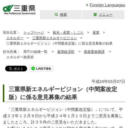
Foreign Languages
検索
メニュー
三重県公式ウェブ
サイト
現在位置：
トップページ
>
観光・産業・しごと
>
産業
>
エネルギー
>
三重県新エネルギービジョン
>
三重県新エネルギービジョン（中間案改定版）に係る意見募集の結果
担当所属：
県庁の組織一覧 >
雇用経済部
>
新産業振興課
>
エネルギー政策班
平成24年03月07日
三重県新エネルギービジョン（中間案改定
版）に係る意見募集の結果
「三重県新エネルギービジョン（中間案改定版）」について、平
成２３年１２月９日から平成２４年１月１０日までご意見を募集し
ましたところ、計３５件のご意見をいただきました。