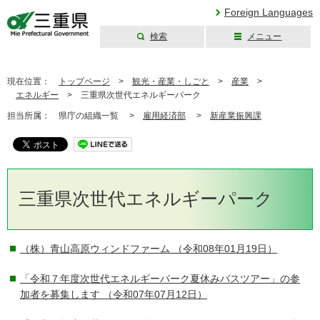
Foreign Languages
検索
メニュー
三重県公式ウェブ
サイト
現在位置：
トップページ
>
観光・産業・しごと
>
産業
>
エネルギー
>
三重県次世代エネルギーパーク
担当所属：
県庁の組織一覧 >
雇用経済部
>
新産業振興課
三重県次世代エネルギーパーク
（株）青山高原ウィンドファーム
（令和08年01月19日）
「令和７年度次世代エネルギーパーク夏休みバスツアー」の参
加者を募集します
（令和07年07月12日）