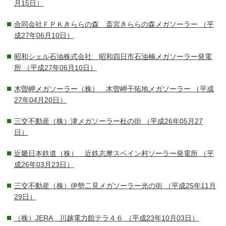
月15日）
合同会社ＦＰＫきららの森 斎宮きららの森メガソーラー
（平
成27年06月10日）
昭和シェル石油株式会社 昭和四日市石油楠メガソーラー発電
所
（平成27年06月10日）
木曽岬メガソーラー（株） 木曽岬干拓地メガソーラー
（平成
27年04月20日）
三交不動産（株）津メガソーラー杜の街
（平成26年05月27
日）
近畿日本鉄道（株） 近鉄志摩スペイン村ソーラー発電所
（平
成26年03月23日）
三交不動産（株）伊勢二見メガソーラー光の街
（平成25年11月
29日）
（株）JERA 川越電力館テラ４６
（平成23年10月03日）