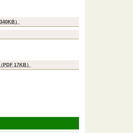
40KB）
DF 17KB）