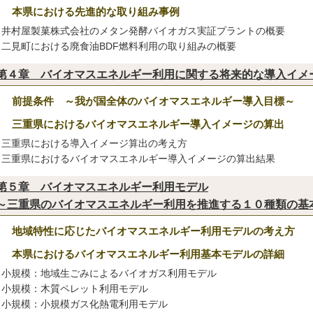
３ 本県における先進的な取り組み事例
井村屋製菓株式会社のメタン発酵バイオガス実証プラントの概要
二見町における廃食油BDF燃料利用の取り組みの概要
第４章 バイオマスエネルギー利用に関する将来的な導入イメージ
１ 前提条件 ～我が国全体のバイオマスエネルギー導入目標～
２ 三重県におけるバイオマスエネルギー導入イメージの算出
三重県における導入イメージ算出の考え方
三重県におけるバイオマスエネルギー導入イメージの算出結果
第５章 バイオマスエネルギー利用モデル
～三重県のバイオマスエネルギー利用を推進する１０種類の基本モ
１ 地域特性に応じたバイオマスエネルギー利用モデルの考え方
２ 本県におけるバイオマスエネルギー利用基本モデルの詳細
小規模：地域生ごみによるバイオガス利用モデル
小規模：木質ペレット利用モデル
小規模：小規模ガス化熱電利用モデル