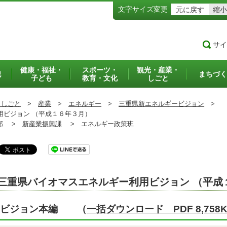
文字サイズ変更
元に戻す
縮小
サイ
健康・福祉・
スポーツ・
観光・産業・
犯
まちづく
子ども
教育・文化
しごと
・しごと
>
産業
>
エネルギー
>
三重県新エネルギービジョン
>
ビジョン （平成１６年３月）
部
>
新産業振興課
>
エネルギー政策班
三重県バイオマスエネルギー利用ビジョン （平成
ビジョン本編 （
一括ダウンロード PDF 8,758