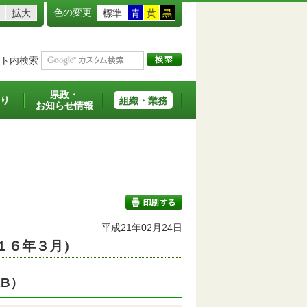
色の変更
拡大
標準
青
黄
黒
ト内検索
県政・
り
組織・業務
お知らせ情報
平成21年02月24日
１６年３月）
印刷する
KB
）