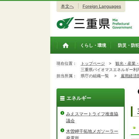
本文へ
Foreign Languages
三重県公式ウェブサイト
くらし・環境
防災・防
トップペ
ージ
現在位置：
トップページ
>
観光・産業
三重県バイオマスエネルギー利用
担当所属：
県庁の組織一覧 >
雇用経済
エネルギー
みえスマートライフ推進協
議会
木曽岬干拓地メガソーラー
発電所