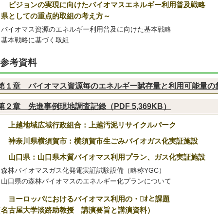
３ ビジョンの実現に向けたバイオマスエネルギー利用普及戦略
～県としての重点的取組の考え方～
バイオマス資源のエネルギー利用普及に向けた基本戦略
基本戦略に基づく取組
参考資料
第１章 バイオマス資源毎のエネルギー賦存量と利用可能量の集計
第２章 先進事例現地調査記録（PDF 5,369KB）
１ 上越地域広域行政組合：上越汚泥リサイクルパーク
２ 神奈川県横須賀市：横須賀市生ごみバイオガス化実証施設
３ 山口県：山口県木質バイオマス利用プラン、ガス化実証施設
森林バイオマスガス化発電実証試験設備（略称YGC）
山口県の森林バイオマスのエネルギー化プランについて
４ ヨーロッパにおけるバイオマス利用の・ｵと課題
（名古屋大学淡路助教授 講演要旨と講演資料）