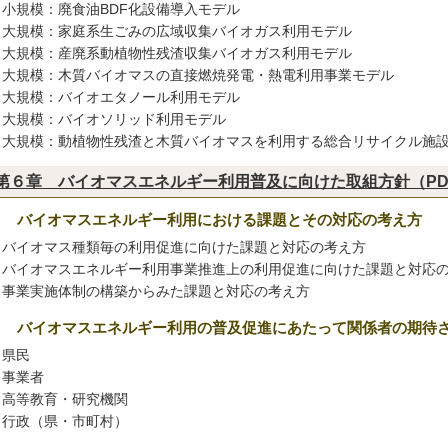
小規模：廃食油BDF化設備導入モデル
大規模：家庭系生ごみの広域収集バイオガス利用モデル
大規模：産廃系動植物性残渣収集バイオガス利用モデル
大規模：木質バイオマスの直接燃焼発電・熱電利用事業モデル
大規模：バイオエタノール利用モデル
大規模：バイオソリッド利用モデル
大規模：動植物性残渣と木質バイオマスを利用する総合リサイクル施
第６章 バイオマスエネルギー利用普及に向けた取組方針（PDF 
１ バイオマスエネルギー利用における課題とその対応の考え方
バイオマス種類毎の利用促進に向けた課題と対応の考え方
バイオマスエネルギー利用事業推進上の利用促進に向けた課題と対応
事業実施体制の構築からみた課題と対応の考え方
２ バイオマスエネルギー利用の普及促進にあたって関係者の期待
県民
事業者
高等教育・研究機関
行政（県・市町村）