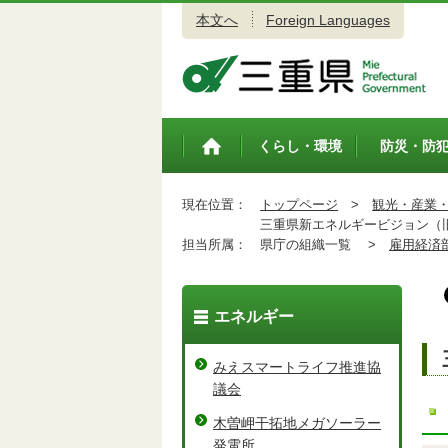
本文へ
Foreign Languages
三重県公式ウェブサイト
くらし・環境
防災・防
トップペ
ージ
現在位置：
トップページ
>
観光・産業
三重県新エネルギービジョン（旧
担当所属：
県庁の組織一覧 >
雇用経済
エネルギー
みえスマートライフ推進協
議会
木曽岬干拓地メガソーラー
発電所