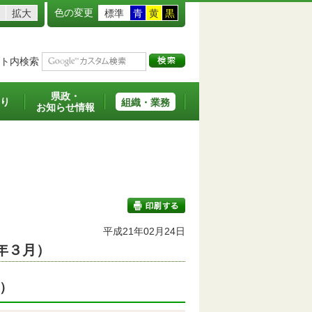
色の変更
拡大
標準
青
黄
黒
ト内検索
県政・
り
組織・業務
お知らせ情報
平成21年02月24日
年３月）
印刷する
）