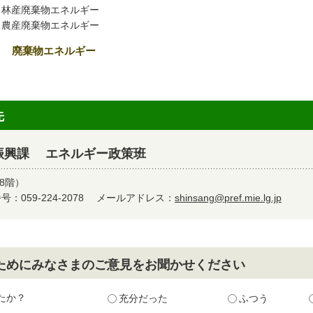
林産廃棄物エネルギー
農産廃棄物エネルギー
５ 廃棄物エネルギー
先
振興課 エネルギー政策班
8階）
：059-224-2078
メールアドレス：
shinsang@pref.mie.lg.jp
ためにみなさまのご意見をお聞かせください
たか？
充分だった
ふつう