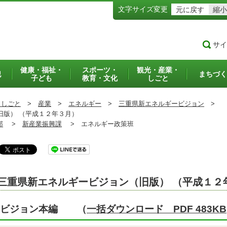
文字サイズ変更
元に戻す
縮小
サイ
健康・福祉・
スポーツ・
観光・産業・
犯
まちづく
子ども
教育・文化
しごと
・しごと
>
産業
>
エネルギー
>
三重県新エネルギービジョン
>
版） （平成１２年３月）
部
>
新産業振興課
>
エネルギー政策班
三重県新エネルギービジョン（旧版） （平成１２
ビジョン本編 （
一括ダウンロード PDF 483KB