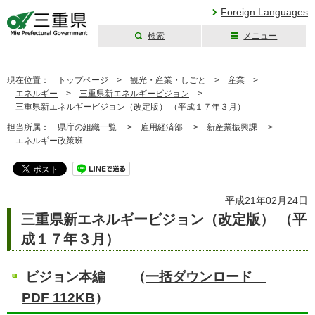
Foreign Languages
検索
メニュー
三重県公式ウェブ
サイト
現在位置：
トップページ
>
観光・産業・しごと
>
産業
>
エネルギー
>
三重県新エネルギービジョン
>
三重県新エネルギービジョン（改定版） （平成１７年３月）
担当所属：
県庁の組織一覧 >
雇用経済部
>
新産業振興課
>
エネルギー政策班
平成21年02月24日
三重県新エネルギービジョン（改定版） （平
成１７年３月）
ビジョン本編 （
一括ダウンロード
PDF 112KB
）