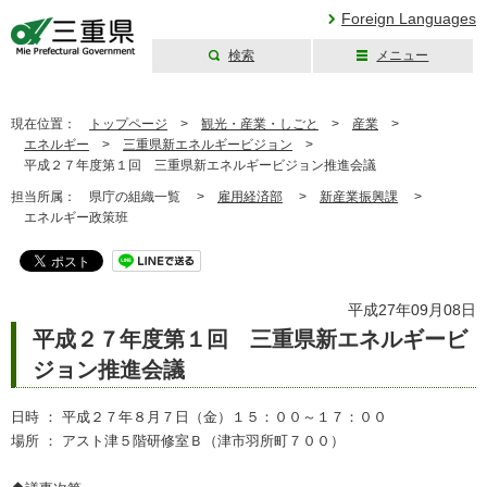
Foreign Languages
検索
メニュー
三重県公式ウェブ
サイト
現在位置：
トップページ
>
観光・産業・しごと
>
産業
>
エネルギー
>
三重県新エネルギービジョン
>
平成２７年度第１回 三重県新エネルギービジョン推進会議
担当所属：
県庁の組織一覧 >
雇用経済部
>
新産業振興課
>
エネルギー政策班
平成27年09月08日
平成２７年度第１回 三重県新エネルギービ
ジョン推進会議
日時 ： 平成２７年８月７日（金）１５：００～１７：００
場所 ： アスト津５階研修室Ｂ（津市羽所町７００）