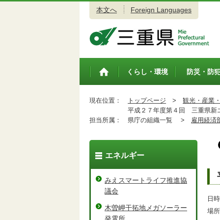
本文へ
Foreign Languages
三重県公式ウェブサイト
くらし・環境
防災・防
トップペ
ージ
現在位置：
トップページ
>
観光・産業
平成２７年度第４回 三重県新
担当所属：
県庁の組織一覧 >
雇用経済
エネルギー
みえスマートライフ推進協
議会
日時
木曽岬干拓地メガソーラー
場所
発電所