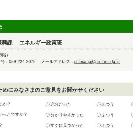
先
振興課 エネルギー政策班
8階）
：059-224-2078
メールアドレス：
shinsang@pref.mie.lg.jp
ためにみなさまのご意見をお聞かせください
たか？
充分だった
ふつう
かったですか？
分かりやすかった
ふつう
？
すぐに見つかった
ふつう