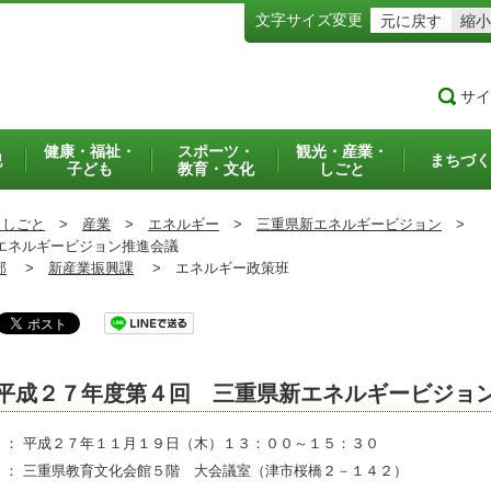
文字サイズ変更
元に戻す
縮小
サイ
健康・福祉・
スポーツ・
観光・産業・
犯
まちづく
子ども
教育・文化
しごと
・しごと
>
産業
>
エネルギー
>
三重県新エネルギービジョン
>
エネルギービジョン推進会議
部
>
新産業振興課
>
エネルギー政策班
平成２７年度第４回 三重県新エネルギービジョ
 ： 平成２７年１１月１９日（木）１３：００～１５：３０
 ： 三重県教育文化会館５階 大会議室（津市桜橋２－１４２）