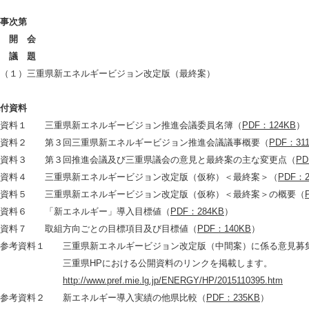
議事次第
 開 会
 議 題
１）三重県新エネルギービジョン改定版（最終案）
配付資料
料１ 三重県新エネルギービジョン推進会議委員名簿（
PDF：124KB
）
料２ 第３回三重県新エネルギービジョン推進会議議事概要（
PDF：31
料３ 第３回推進会議及び三重県議会の意見と最終案の主な変更点（
PD
料４ 三重県新エネルギービジョン改定版（仮称）＜最終案＞（
PDF：2
料５ 三重県新エネルギービジョン改定版（仮称）＜最終案＞の概要（
料６ 「新エネルギー」導入目標値（
PDF：284KB
）
料７ 取組方向ごとの目標項目及び目標値（
PDF：140KB
）
考資料１ 三重県新エネルギービジョン改定版（中間案）に係る意見募集
重県HPにおける公開資料のリンクを掲載します。
http://www.pref.mie.lg.jp/ENERGY/HP/2015110395.htm
考資料２ 新エネルギー導入実績の他県比較（
PDF：235KB
）