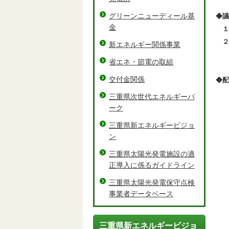
グリーンニューディール基
◆
金
１
２
新エネルギー関係事業
（
省エネ・節電の取組
交付金関係
◆
資
三重県次世代エネルギーパ
資
ーク
資
三重県新エネルギービジョ
資
ン
資
三重県太陽光発電施設の適
資
正導入に係るガイドライン
資
三重県太陽光発電保守点検
参
事業者データベース
三
参
三重県新エネルギービジョ