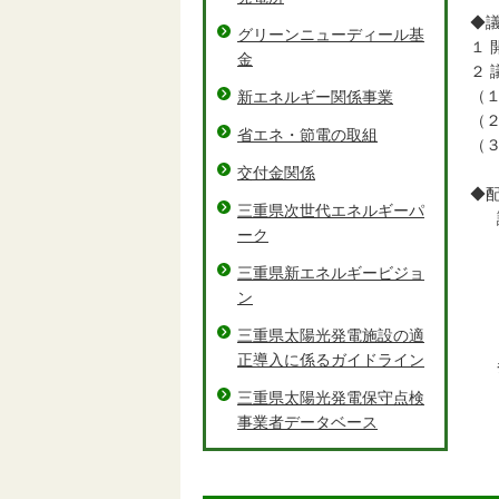
◆
グリーンニューディール基
１ 
金
２ 
（
新エネルギー関係事業
（
省エネ・節電の取組
（
交付金関係
◆
三重県次世代エネルギーパ
議
ーク
資
資
三重県新エネルギービジョ
資
ン
資
三重県太陽光発電施設の適
正導入に係るガイドライン
参
三重県太陽光発電保守点検
事業者データベース