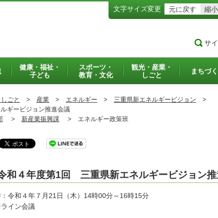
文字サイズ変更
元に戻す
縮小
サイ
健康・福祉・
スポーツ・
観光・産業・
犯
まちづく
子ども
教育・文化
しごと
・しごと
>
産業
>
エネルギー
>
三重県新エネルギービジョン
>
ルギービジョン推進会議
部
>
新産業振興課
>
エネルギー政策班
令和４年度第1回 三重県新エネルギービジョン推
：令和４年７月21日（木）14時00分～16時15分
ンライン会議