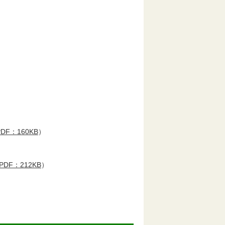
PDF：160KB
）
）
PDF：212KB
）