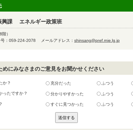
先
振興課 エネルギー政策班
8階）
：059-224-2078
メールアドレス：
shinsang@pref.mie.lg.jp
ためにみなさまのご意見をお聞かせください
たか？
充分だった
ふつう
かったですか？
分かりやすかった
ふつう
？
すぐに見つかった
ふつう