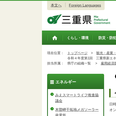
本文へ
Foreign Languages
三重県公式ウェブサイト
くらし・環境
防災・防
トップペ
ージ
現在位置：
トップページ
>
観光・産業
令和４年度第1回 三重県新エネ
担当所属：
県庁の組織一覧 >
雇用経済
エネルギー
みえスマートライフ推進協
議会
日時
木曽岬干拓地メガソーラー
オ
発電所