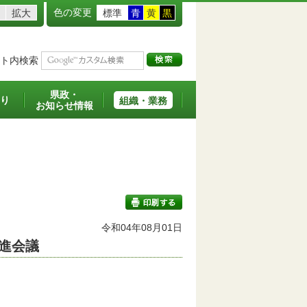
色の変更
拡大
標準
青
黄
黒
ト内検索
県政・
り
組織・業務
お知らせ情報
令和04年08月01日
進会議
印刷する