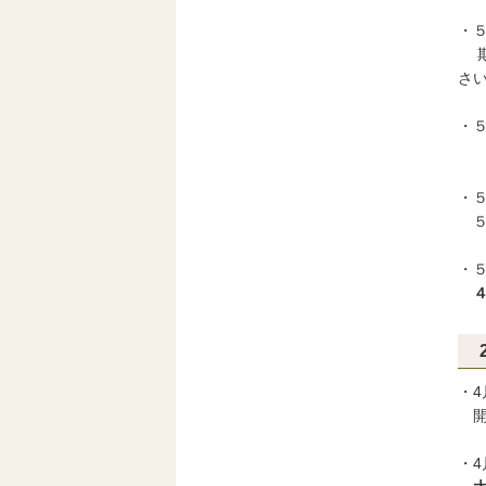
・
期
さ
・
「
・
５
・
・4
開幕
・4