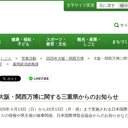
文字サイズ変更
元に戻す
縮小
サイ
健康・福祉・
スポーツ・
観光・産業・
犯
まちづく
子ども
教育・文化
しごと
・しごと
>
営業活動
>
2025年大阪・関西万博
>
大阪・関西万博に関
部
>
雇用経済総務課
大阪・関西万博に関する三重県からのお知らせ
025年４月13日（日）から10月13日（月・祝）まで実施される日本
ースの情報や県主催の催事関係、日本国際博覧会協会からのお知らせな