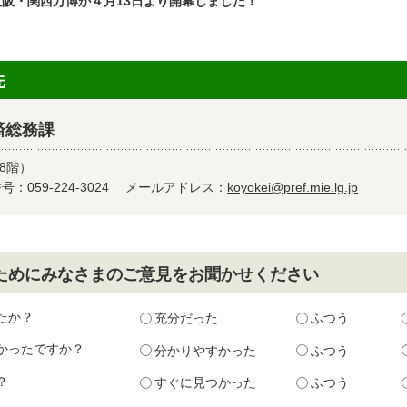
大阪・関西万博が４月13日より開幕しました！
先
済総務課
8階）
：059-224-3024
メールアドレス：
koyokei@pref.mie.lg.jp
ためにみなさまのご意見をお聞かせください
たか？
充分だった
ふつう
かったですか？
分かりやすかった
ふつう
？
すぐに見つかった
ふつう