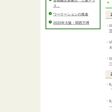
首都圏営業拠点「三重テラ
ス」
ワーケーションの推進
2025年大阪・関西万博
・1
三重
・1
大
・1
三
・
「
・
～三
県