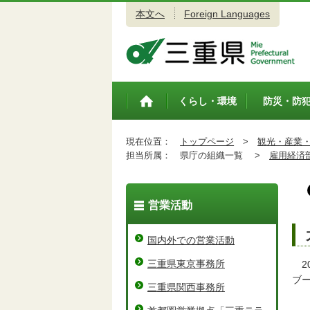
本文へ
Foreign Languages
三重県公式ウェブサイト
くらし・環境
防災・防
トップペ
ージ
現在位置：
トップページ
>
観光・産業
担当所属：
県庁の組織一覧 >
雇用経済
営業活動
国内外での営業活動
三重県東京事務所
2
ブ
三重県関西事務所