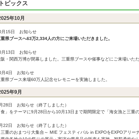
トピックス
2025年10月
0月15日 お知らせ
県ブースへ63万2,334人の方にご来場いただきました。
0月13日 お知らせ
阪・関西万博が閉幕しました。三重県ブースや催事などにご来場いただ
0月4日 お知らせ
重県ブース来場60万人記念セレモニーを実施しました。
2025年9月
9月28日 お知らせ（終了しました）
食」をテーマに9月28日から10月13日まで期間限定で「海女漁と三重
9月22日 お知らせ（終了しました）
重のおまつり大集合～ MIE フェスティバル in EXPOをEXPOアリーナ「
内各地の10の祭りの展示・実演や県産品の販売を実施。観覧予約なし