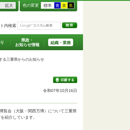
色の変更
拡大
標準
青
黄
黒
ト内検索
県政・
り
組織・業務
お知らせ情報
する三重県からのお知らせ
令和07年10月16日
印刷する
国際博覧会（大阪・関西万博）について三重県
どを紹介しています。