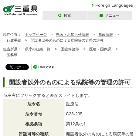
Foreign Languages
検索
メニュー
三重県公式ウェブ
サイト
現在位置：
トップページ
>
県政・お知らせ情報
>
県政情報
>
行政手続
>
開設者以外のものによる病院等の管理の許可
担当所属：
県庁の組織一覧 >
医療保健部
>
医務・国保課
>
医務班
開設者以外のものによる病院等の管理の許可
※左右にフリックすると表がスライドします。
法令名
医療法
法令番号
C23-205
根拠条項
第12条の1
許認可等の種類
開設者以外のものによる病院等の管