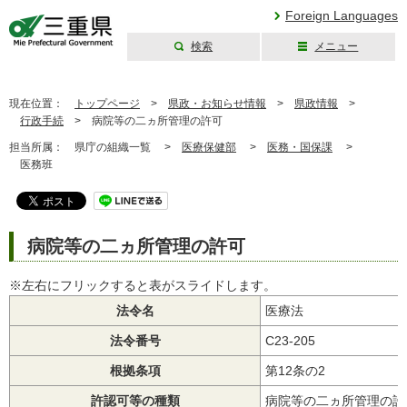
Foreign Languages
検索
メニュー
三重県公式ウェブ
サイト
現在位置：
トップページ
>
県政・お知らせ情報
>
県政情報
>
行政手続
>
病院等の二ヵ所管理の許可
担当所属：
県庁の組織一覧 >
医療保健部
>
医務・国保課
>
医務班
病院等の二ヵ所管理の許可
※左右にフリックすると表がスライドします。
法令名
医療法
法令番号
C23-205
根拠条項
第12条の2
許認可等の種類
病院等の二ヵ所管理の許