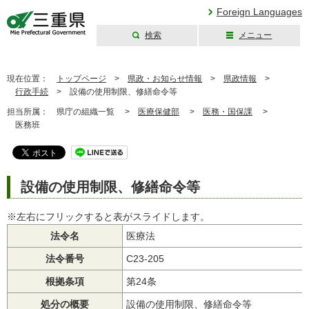
Foreign Languages
検索
メニュー
三重県公式ウェブ
サイト
現在位置：
トップページ
>
県政・お知らせ情報
>
県政情報
>
行政手続
>
設備の使用制限、修繕命令等
担当所属：
県庁の組織一覧 >
医療保健部
>
医務・国保課
>
医務班
設備の使用制限、修繕命令等
※左右にフリックすると表がスライドします。
法令名
医療法
法令番号
C23-205
根拠条項
第24条
処分の概要
設備の使用制限、修繕命令等