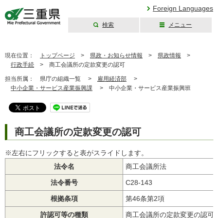
Foreign Languages
検索
メニュー
三重県公式ウェブ
サイト
現在位置：
トップページ
>
県政・お知らせ情報
>
県政情報
>
行政手続
>
商工会議所の定款変更の認可
担当所属：
県庁の組織一覧 >
雇用経済部
>
中小企業・サービス産業振興課
>
中小企業・サービス産業振興班
商工会議所の定款変更の認可
※左右にフリックすると表がスライドします。
法令名
商工会議所法
法令番号
C28-143
根拠条項
第46条第2項
許認可等の種類
商工会議所の定款変更の認可