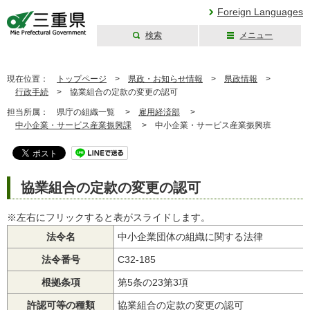
Foreign Languages
検索
メニュー
三重県公式ウェブ
サイト
現在位置：
トップページ
>
県政・お知らせ情報
>
県政情報
>
行政手続
>
協業組合の定款の変更の認可
担当所属：
県庁の組織一覧 >
雇用経済部
>
中小企業・サービス産業振興課
>
中小企業・サービス産業振興班
協業組合の定款の変更の認可
※左右にフリックすると表がスライドします。
法令名
中小企業団体の組織に関する法律
法令番号
C32-185
根拠条項
第5条の23第3項
許認可等の種類
協業組合の定款の変更の認可