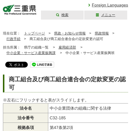
Foreign Languages
検索
メニュー
三重県公式ウェブ
サイト
現在位置：
トップページ
>
県政・お知らせ情報
>
県政情報
>
行政手続
>
商工組合及び商工組合連合会の定款変更の認可
担当所属：
県庁の組織一覧 >
雇用経済部
>
中小企業・サービス産業振興課
>
中小企業・サービス産業振興班
商工組合及び商工組合連合会の定款変更の認
可
※左右にフリックすると表がスライドします。
法令名
中小企業団体の組織に関する法律
法令番号
C32-185
根拠条項
第47条第2項