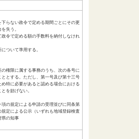
を下らない政令で定める期間ごとにその更
力を失う。
て政令で定める額の手数料を納付しなけれ
新について準用する。
臣の権限に属する事務のうち、次の各号に
こととする。ただし、第一号及び第十三号
ため特に必要があると認める場合における
ことを妨げない。
一項の規定による申請の受理並びに同条第
の規定による公示（いずれも地域登録検査
府県の知事