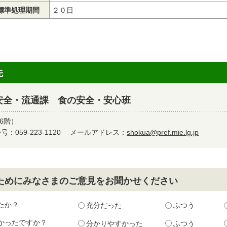
標準処理期間
２０日
先
安全・流通課 食の安全・安心班
6階）
：059-223-1120
メールアドレス：
shokua@pref.mie.lg.jp
ためにみなさまのご意見をお聞かせください
たか？
充分だった
ふつう
かったですか？
分かりやすかった
ふつう