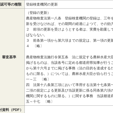
許認可等の種類
登録検査機関の更新
（登録の更新）
農産物検査法第一八条 登録検査機関の登録は、三年
新を受けなければ、その期間の経過によつて、その効
２ 前項の更新を受けようとする者は、実費を勘案し
ばならない。
３ 前条第一項から第六項までの規定は、第一項の更
４ 〔略〕
審査基準
農産物検査法施行令第五条 法に規定する農林水産大
掲げるものは、当該各号に定める都道府県知事が行う
から第十六号までに掲げる事務（法の目的を達成する
ものに限る。）については、農林水産大臣が自ら行う
一～三 〔略〕
四 法第十八条第三項において準用する法第十七条第
二項の規定による更新及び当該更新に係る同条第六項
機関に関するものに限る。）に関する事務 当該都道
五～十七 〔略〕
付資料（PDF）