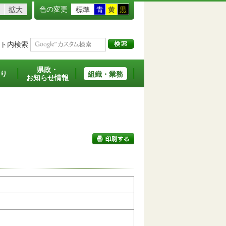
色の変更
拡大
標準
青
黄
黒
ト内検索
県政・
り
組織・業務
お知らせ情報
印刷する