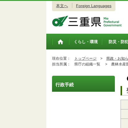
本文へ
Foreign Languages
三重県公式ウェブサイト
くらし・環境
防災・防
トップペ
ージ
現在位置：
トップページ
>
県政・お知
担当所属：
県庁の組織一覧 >
農林水産
行政手続