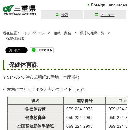
Foreign Languages
検索
メニュー
三重県公式ウェブ
サイト
現在位置：
トップページ
>
組織・業務
>
県庁の組織一覧
>
保健体育課
保健体育課
〒514-8570 津市広明町13番地（本庁7階）
※左右にフリックすると表がスライドします。
班名
電話番号
ファ
学校体育班
059-224-2973
059-224-3
健康教育班
059-224-2969
059-224-3
全国高校総体準備班
059-224-2998
059-224-3