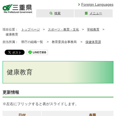
Foreign Languages
検索
メニュー
三重県公式ウェブ
サイト
現在位置：
トップページ
>
スポーツ・教育・文化
>
学校教育
>
健康教育
担当所属：
県庁の組織一覧 >
教育委員会事務局 >
保健体育課
健康教育
更新情報
※左右にフリックすると表がスライドします。
日付
表題