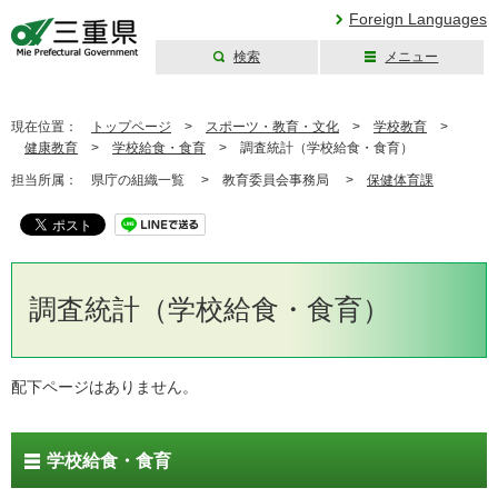
Foreign Languages
検索
メニュー
三重県公式ウェブ
サイト
現在位置：
トップページ
>
スポーツ・教育・文化
>
学校教育
>
健康教育
>
学校給食・食育
>
調査統計（学校給食・食育）
担当所属：
県庁の組織一覧 >
教育委員会事務局 >
保健体育課
調査統計（学校給食・食育）
配下ページはありません。
学校給食・食育