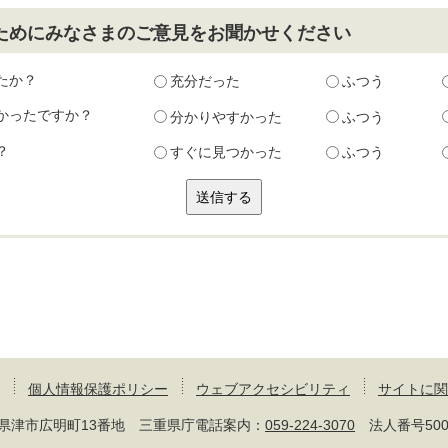
ためにみなさまのご意見をお聞かせください
たか？
充分だった
ふつう
かったですか？
分かりやすかった
ふつう
？
すぐに見つかった
ふつう
個人情報保護ポリシー
ウェブアクセシビリティ
サイトに関
 三重県津市広明町13番地 三重県庁電話案内：
059-224-3070
法人番号50000