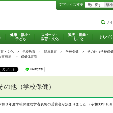
文字サイズ変更
元に戻す
縮小
サイ
健康・福祉・
スポーツ・
観光・産業・
犯
まちづく
子ども
教育・文化
しごと
教育・文化
>
学校教育
>
健康教育
>
学校保健
>
その他（学校保
事務局 >
保健体育課
その他（学校保健）
令和３年度学校保健功労者表彰の受賞者が決まりました
（令和03年10月