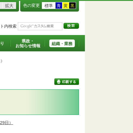
色の変更
拡大
標準
青
黄
黒
ト内検索
県政・
り
組織・業務
お知らせ情報
健）
印刷する
29日）