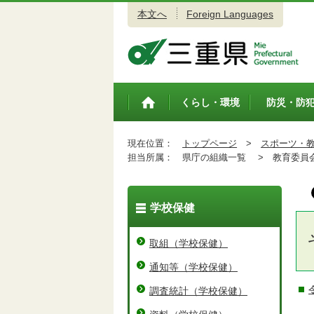
本文へ
Foreign Languages
三重県公式ウェブサイト
くらし・環境
防災・防
トップペ
ージ
現在位置：
トップページ
>
スポーツ・
担当所属：
県庁の組織一覧 >
教育委員会
学校保健
取組（学校保健）
通知等（学校保健）
調査統計（学校保健）