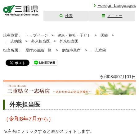
Foreign Languages
検索
メニュー
三重県公式ウェブ
サイト
現在位置：
トップページ
>
健康・福祉・子ども
>
医療
>
一志病院
>
外来担当医
>
外来担当医
担当所属：
県庁の組織一覧 >
病院事業庁 >
一志病院
令和08年07月01日
外来担当医
（令和8年7月から）
※左右にフリックすると表がスライドします。