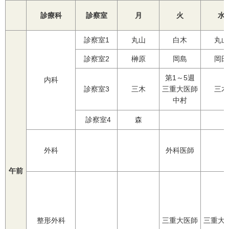
診療科
診察室
月
火
水
診察室1
丸山
白木
丸山
診察室2
榊原
岡島
岡田
第1～5週
内科
診察室3
三木
三重大医師
三木
中村
診察室4
森
外科
外科医師
午前
整形外科
三重大医師
三重大