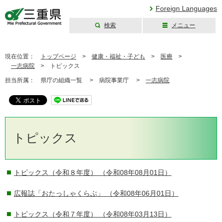
Foreign Languages
検索
メニュー
三重県公式ウェブ
サイト
現在位置：
トップページ
>
健康・福祉・子ども
>
医療
>
一志病院
>
トピックス
担当所属：
県庁の組織一覧 >
病院事業庁 >
一志病院
トピックス
トピックス（令和８年度）
（令和08年08月01日）
広報誌「おたっしゃくらぶ」
（令和08年06月01日）
トピックス（令和７年度）
（令和08年03月13日）