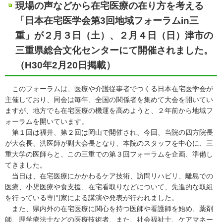
現場の声などから在宅医療の在り方を考える
「日本在宅医学会第3回地域フォーラムin三
重」が２月３日（土）、２月４日（日）津市の
三重県総合文化センターにて開催されました。
（H30年2月20日掲載）
このフォーラムは、医療や介護従事者でつくる日本在宅医学会が
主催しており、同会は毎年、全国の関係者を集めて大会を開いてい
ますが、地方でも在宅医療の機運を高めようと、２年前から地域フ
ォーラムを開いています。
第１回は福井、第２回は岡山で開催され、今回、当院の四方院長
が大会長、洪医師が副大会長となり、本院のスタッフを中心に、三
重大学の医師らと、この三重での第３回フォーラムを企画、準備し
てきました。
当日は、在宅医療にかかわるケア技術、訪問リハビリ、離島での
医療、小児医療や食支援、在宅看取りなどについて、先進的な取組
を行っている専門家による講演や発表が行われました。
また、県内外の在宅医療に関心を持つ医師や看護師を始め、薬剤
師、理学療法士などの医療技術者、また、社会福祉士、ケアマネー