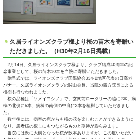
久居ライオンズクラブ様より桜の苗木を寄贈い
ただきました。（H30年2月16日掲載）
2月14日、久居ライオンズクラブ様より、クラブ結成40周年の記
念事業として、桜の苗木10本を当院に寄贈いただきました。
贈呈式では、ライオンズクラブ国際協会334-B地区代表の日高ガ
バナー、久居ライオンズクラブの関山会長、当院の四方院長による
植樹も行なわれました。
桜の品種は「ソメイヨシノ」で、玄関前ロータリーの脇に2本、病
棟の北側に5本、病棟の南側の中庭に3本を植樹していただきまし
た。
数年後には、病室の窓からも桜の花を楽しむことができるように
なり、患者様の癒しにもつながるものと期待が膨らみます。
当院には既に大樹となった桜が数本ありますが、この度いただい