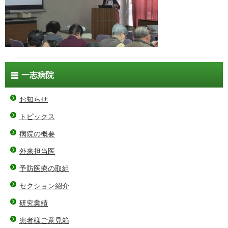
一志病院
お知らせ
トピックス
病院の概要
外来担当医
予防医療の取組
セクション紹介
研究業績
患者様ご意見箱