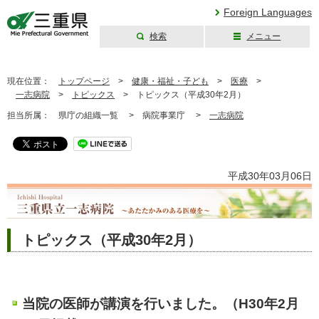
Foreign Languages
検索
メニュー
三重県公式ウェブ
サイト
現在位置：
トップページ
>
健康・福祉・子ども
>
医療
>
一志病院
>
トピックス
>
トピックス（平成30年2月）
担当所属：
県庁の組織一覧 >
病院事業庁 >
一志病院
平成30年03月06日
トピックス（平成30年2月）
当院の医師が講演を行いました。（H30年2月