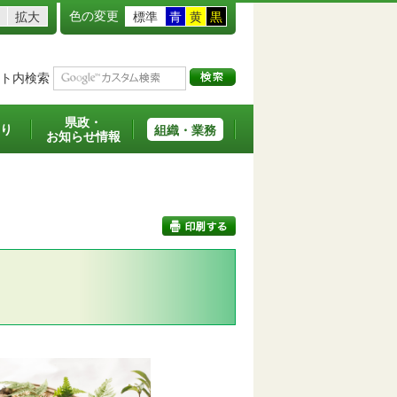
色の変更
拡大
標準
青
黄
黒
ト内検索
県政・
り
組織・業務
お知らせ情報
印刷する