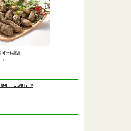
輪町の特産品）
）
伊勢町・大紀町）で