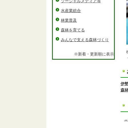
ソーシャルメディア等
水産業総合
林業普及
森林を育てる
みんなで支える森林づくり
※新着・更新順に表示
旬
伊
森
→