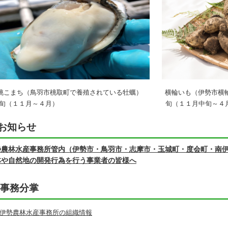
桃こまち（鳥羽市桃取町で養殖されている牡蠣） 横輪いも（伊勢市横
（１１月～４月） 旬（１１月中旬～４月
お知らせ
勢農林水産事務所管内（伊勢市・鳥羽市・志摩市・玉城町・度会町・南
林や自然地の開発行為を行う事業者の皆様へ
事務分掌
伊勢農林水産事務所の組織情報