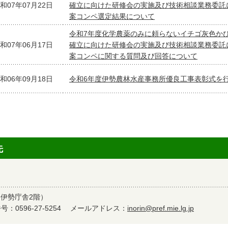
和07年07月22日
確立に向けた研修会の実施及び技術相談業務委託
案コンペ選定結果について
令和7年度化学農薬のみに頼らないイチゴ灰色か
和07年06月17日
確立に向けた研修会の実施及び技術相談業務委託
案コンペに関する質問及び回答について
和06年09月18日
令和6年度伊勢農林水産事務所優良工事表彰式を
先
（伊勢庁舎2階）
：0596-27-5254
メールアドレス：
inorin@pref.mie.lg.jp