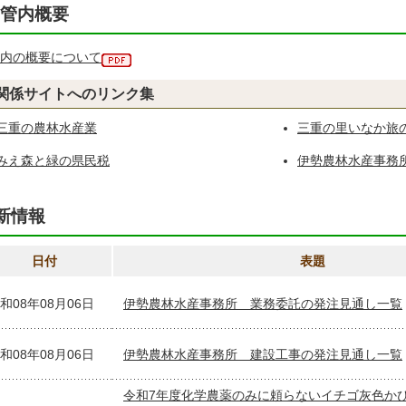
管内概要
内の概要について
関係サイトへのリンク集
三重の農林水産業
三重の里いなか旅
みえ森と緑の県民税
伊勢農林水産事務
新情報
日付
表題
和08年08月06日
伊勢農林水産事務所 業務委託の発注見通し一覧
和08年08月06日
伊勢農林水産事務所 建設工事の発注見通し一覧
令和7年度化学農薬のみに頼らないイチゴ灰色か