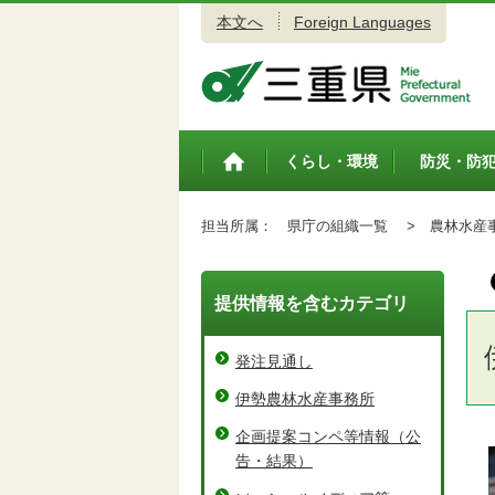
本文へ
Foreign Languages
三重県公式ウェブサイト
くらし・環境
防災・防
トップペ
ージ
担当所属：
県庁の組織一覧 >
農林水産事
提供情報を含むカテゴリ
発注見通し
伊勢農林水産事務所
企画提案コンペ等情報（公
告・結果）