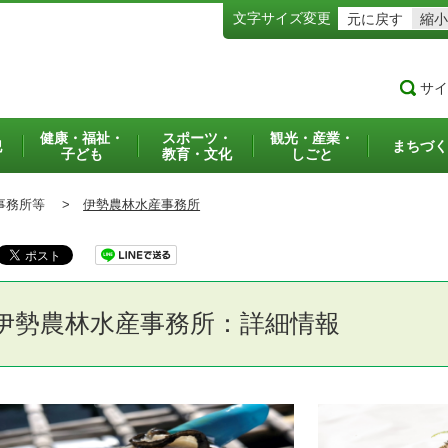
文字サイズ変更
元に戻す
縮小
サイ
健康・福祉・
スポーツ・
観光・産業・
犯
まちづく
子ども
教育・文化
しごと
務所等 >
伊勢農林水産事務所
伊勢農林水産事務所：詳細情報