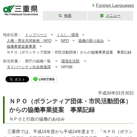
Foreign Languages
検索
メニュー
三重県公式ウェブ
サイト
現在位置：
トップページ
>
くらし・環境
>
人権・男女共同参画・NPO
>
NPO
>
協働の取り組み
>
協働事業提案事業
>
ＮＰＯ（ボランティア団体・市民活動団体）からの協働事業提案 事業記録
担当所属：
県庁の組織一覧 >
環境生活部
>
ダイバーシティ社会推進課
>
NPO班
平成30年03月30日
ＮＰＯ（ボランティア団体・市民活動団体）
からの協働事業提案 事業記録
ＮＰＯと行政の協働のあゆみ
三重県では、平成15年度から平成24年度まで、「ＮＰＯ（ボラン