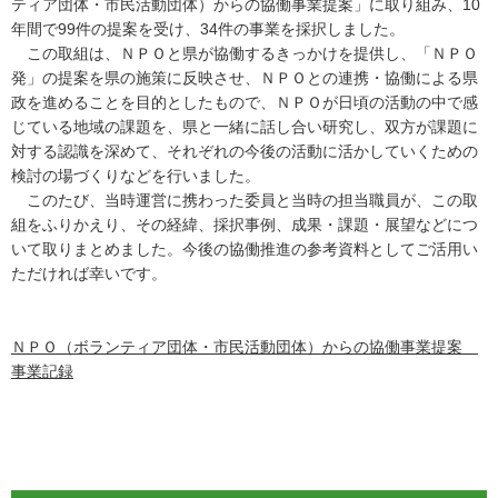
ティア団体・市民活動団体）からの協働事業提案」に取り組み、10
年間で99件の提案を受け、34件の事業を採択しました。
この取組は、ＮＰＯと県が協働するきっかけを提供し、「ＮＰＯ
発」の提案を県の施策に反映させ、ＮＰＯとの連携・協働による県
政を進めることを目的としたもので、ＮＰＯが日頃の活動の中で感
じている地域の課題を、県と一緒に話し合い研究し、双方が課題に
対する認識を深めて、それぞれの今後の活動に活かしていくための
検討の場づくりなどを行いました。
このたび、当時運営に携わった委員と当時の担当職員が、この取
組をふりかえり、その経緯、採択事例、成果・課題・展望などにつ
いて取りまとめました。今後の協働推進の参考資料としてご活用い
ただければ幸いです。
ＮＰＯ（ボランティア団体・市民活動団体）からの協働事業提案
事業記録