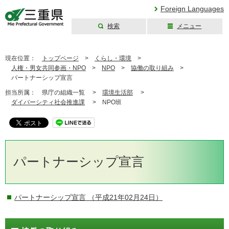
Foreign Languages
検索
メニュー
三重県公式ウェブ
サイト
現在位置：
トップページ
>
くらし・環境
>
人権・男女共同参画・NPO
>
NPO
>
協働の取り組み
>
パートナーシップ宣言
担当所属：
県庁の組織一覧 >
環境生活部
>
ダイバーシティ社会推進課
>
NPO班
パートナーシップ宣言
パートナーシップ宣言
（平成21年02月24日）