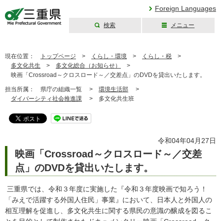
Foreign Languages
検索
メニュー
三重県公式ウェブ
サイト
現在位置：
トップページ
>
くらし・環境
>
くらし・税
>
多文化共生
>
多文化総合（お知らせ）
>
映画「Crossroad～クロスロード～／交差点」のDVDを貸出いたします。
担当所属：
県庁の組織一覧 >
環境生活部
>
ダイバーシティ社会推進課
>
多文化共生班
令和04年04月27日
映画「Crossroad～クロスロード～／交差
点」のDVDを貸出いたします。
三重県では、令和３年度に実施した『令和３年度映画で知ろう！
「みえで活躍する外国人住民」事業』において、日本人と外国人の
相互理解を促進し、多文化共生に関する県民の意識の醸成を図るこ