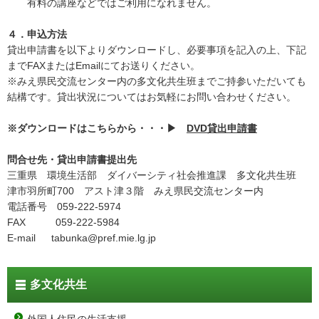
有料の講座などではご利用になれません。
４．申込方法
貸出申請書を以下よりダウンロードし、必要事項を記入の上、下記
までFAXまたはEmailにてお送りください。
※みえ県民交流センター内の多文化共生班までご持参いただいても
結構です。貸出状況についてはお気軽にお問い合わせください。
※ダウンロードはこちらから・・・▶
DVD貸出申請書
問合せ先・貸出申請書提出先
三重県 環境生活部 ダイバーシティ社会推進課 多文化共生班
津市羽所町700 アスト津３階 みえ県民交流センター内
電話番号 059-222-5974
FAX 059-222-5984
E-mail tabunka@pref.mie.lg.jp
多文化共生
外国人住民の生活支援