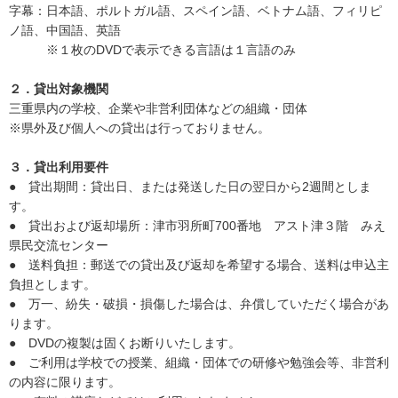
字幕：日本語、ポルトガル語、スペイン語、ベトナム語、フィリピ
ノ語、中国語、英語
※１枚のDVDで表示できる言語は１言語のみ
２．貸出対象機関
三重県内の学校、企業や非営利団体などの組織・団体
※県外及び個人への貸出は行っておりません。
３．貸出利用要件
● 貸出期間：貸出日、または発送した日の翌日から2週間としま
す。
● 貸出および返却場所：津市羽所町700番地 アスト津３階 みえ
県民交流センター
● 送料負担：郵送での貸出及び返却を希望する場合、送料は申込主
負担とします。
● 万一、紛失・破損・損傷した場合は、弁償していただく場合があ
ります。
● DVDの複製は固くお断りいたします。
● ご利用は学校での授業、組織・団体での研修や勉強会等、非営利
の内容に限ります。