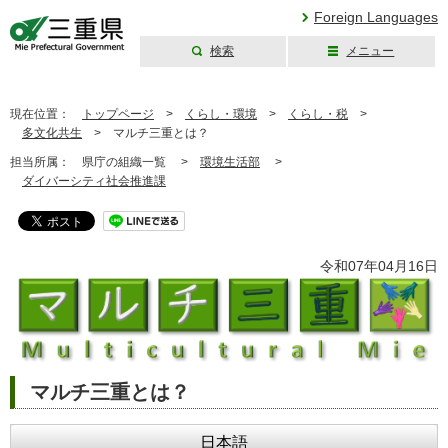
Foreign Languages
検索
メニュー
三重県公式ウェブ
サイト
現在位置：
トップページ
>
くらし・環境
>
くらし・税
>
多文化共生
>
マルチ三重とは？
担当所属：
県庁の組織一覧 >
環境生活部
>
ダイバーシティ社会推進課
令和07年04月16日
マルチ三重とは？
日本語