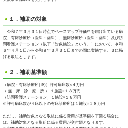
１．補助の対象
令和７年３月３１日時点でベースアップ評価料を届け出ている病
院、有床診療所（医科・歯科）、無床診療所（医科・歯科）及び訪
問看護ステーション（以下「対象施設」という。）において、令和
６年４月１日から令和８年３月３１日までの間に実施する、３に掲
げる取組とします。
２．補助基準額
（病院・有床診療所(※)）許可病床数×４万円
（ 無 床 診 療 所 ） １施設×１８万円
（訪問看護ステーション）１施設×１８万円
※許可病床数が４床以下の有床診療所は１施設×１８万円
ただし、補助対象となる取組に係る費用が基準額を下回る場合に
は、補助対象となる取組に係る費用が交付額となります。