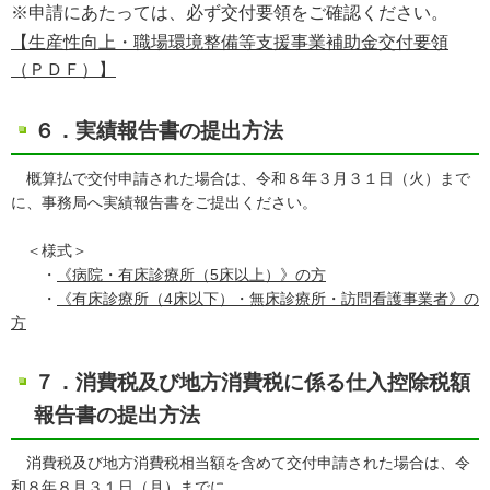
※申請にあたっては、必ず交付要領をご確認ください。
【生産性向上・職場環境整備等支援事業補助金交付要領
（ＰＤＦ）】
６．実績報告書の提出方法
概算払で交付申請された場合は、令和８年３月３１日（火）まで
に、事務局へ実績報告書をご提出ください。
＜様式＞
・
《病院・有床診療所（5床以上）》の方
・
《有床診療所（4床以下）・無床診療所・訪問看護事業者》の
方
７．消費税及び地方消費税に係る仕入控除税額
報告書の提出方法
消費税及び地方消費税相当額を含めて交付申請された場合は、令
和８年８月３１日（月）までに、