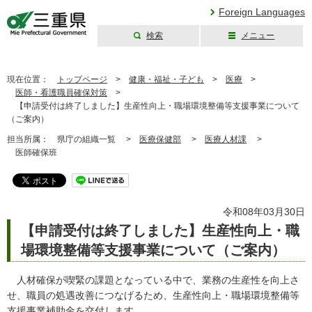
Foreign Languages
検索
メニュー
三重県公式ウェブ
サイト
現在位置：
トップページ
>
健康・福祉・子ども
>
医療
>
医師・看護職員確保対策
>
【申請受付は終了しました】生産性向上・職場環境整備等支援事業について
（ご案内）
担当所属：
県庁の組織一覧 >
医療保健部
>
医療人材課
>
医師確保班
令和08年03月30日
【申請受付は終了しました】生産性向上・職
場環境整備等支援事業について（ご案内）
人材確保が喫緊の課題となっている中で、業務の生産性を向上さ
せ、職員の処遇改善につなげるため、生産性向上・職場環境整備等
支援事業補助金を交付します。