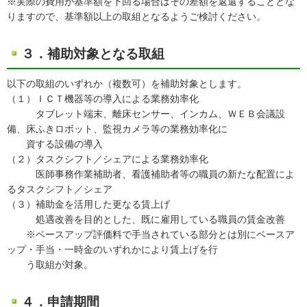
※実際の費用が基準額を下回る場合はその差額を返還することとな
りますので、基準額以上の取組となるようご検討ください。
３．補助対象となる取組
以下の取組のいずれか（複数可）を補助対象とします。
（１）ＩＣＴ機器等の導入による業務効率化
タブレット端末、離床センサー、インカム、ＷＥＢ会議設
備、床ふきロボット、監視カメラ等の業務効率化に
資する設備の導入
（２）タスクシフト／シェアによる業務効率化
医師事務作業補助者、看護補助者等の職員の新たな配置によ
るタスクシフト／シェア
（３）補助金を活用した更なる賃上げ
処遇改善を目的とした、既に雇用している職員の賃金改善
※ベースアップ評価料で手当されている部分とは別にベースア
ップ・手当・一時金のいずれかにより賃上げを行
う取組が対象。
４．申請期間