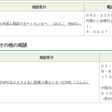
相談受付
電
０８０－３３０
月曜から金曜日
え外国人相談サポートセンター」（みえこ「MieCo」
く）
９：００-１７：
その他の相談
相談受付
０３－
月・水
１７:
定NPO法人ささえあい医療人権センターCOML（コムル）
が祝日
土 １
（受付