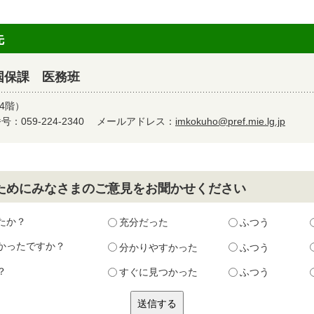
先
国保課 医務班
4階）
：059-224-2340
メールアドレス：
imkokuho@pref.mie.lg.jp
ためにみなさまのご意見をお聞かせください
たか？
充分だった
ふつう
かったですか？
分かりやすかった
ふつう
？
すぐに見つかった
ふつう