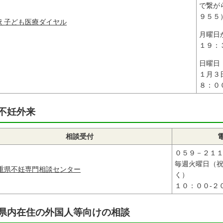
で繋が
９５５
え子ども医療ダイヤル
月曜日
１９：
日曜日
１月３
８：０
不妊外来
相談受付
０５９－２１
毎週火曜日（
重県不妊専門相談センター
く）
１０：００-２
県内在住の外国人等向けの相談