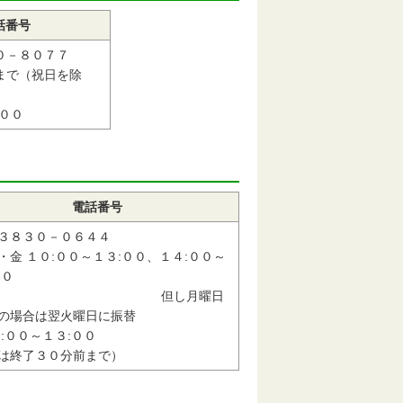
話番号
０－８０７７
まで（祝日を除
００
電話番号
３８３０－０６４４
・金 １０:００～１３:００、１４:００～
００
但し月曜日
の場合は翌火曜日に振替
０:００～１３:００
は終了３０分前まで）