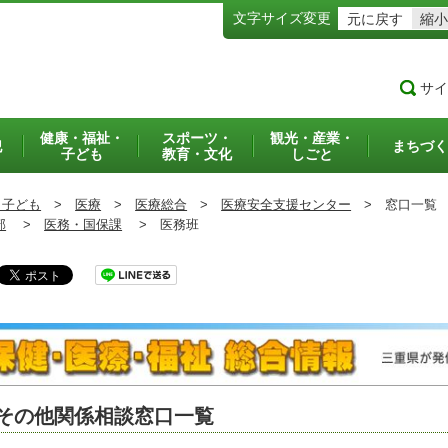
文字サイズ変更
元に戻す
縮小
サイ
健康・福祉・
スポーツ・
観光・産業・
犯
まちづく
子ども
教育・文化
しごと
・子ども
>
医療
>
医療総合
>
医療安全支援センター
>
窓口一覧
部
>
医務・国保課
>
医務班
その他関係相談窓口一覧