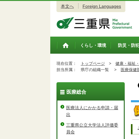
本文へ
Foreign Languages
三重県公式ウェブサイト
くらし・環境
防災・防
トップペ
ージ
現在位置：
トップページ
>
健康・福祉
担当所属：
県庁の組織一覧 >
医療保健
医療総合
医療法人にかかる申請・届
出
三重県公立大学法人評価委
員会