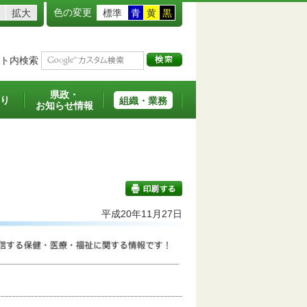
色の変更
拡大
標準
青
黄
黒
ト内検索
県政・
り
組織・業務
お知らせ情報
平成20年11月27日
印刷する