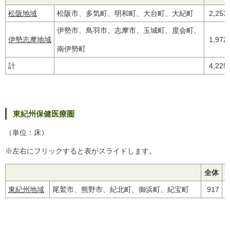
松阪地域
松阪市、多気町、明和町、大台町、大紀町
2,253
伊勢市、鳥羽市、志摩市、玉城町、度会町、
伊勢志摩地域
1,972
南伊勢町
計
4,225
東紀州保健医療圏
（単位：床）
※左右にフリックすると表がスライドします。
全体
東紀州地域
尾鷲市、熊野市、紀北町、御浜町、紀宝町
917