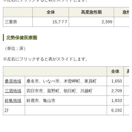
全体
高度急性期
急性
三重県
15,7７7
2,399
北勢保健医療圏
（単位：床）
※左右にフリックすると表がスライドします。
全体
高
桑員地域
桑名市、いなべ市、木曽岬町、東員町
1,650
三泗地域
四日市市、菰野町、朝日町、川越町
2,709
鈴亀地域
鈴鹿市、亀山市
1,833
計
6,192