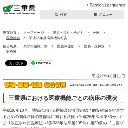
Foreign Languages
検索
メニュー
三重県公式ウェブ
サイト
現在位置：
トップページ
>
健康・福祉・子ども
>
医療
>
医療総合
>
平成26年度病床機能報告
担当所属：
県庁の組織一覧 >
医療保健部
>
医務・国保課
>
医務班
平成27年08月11日
三重県における医療機能ごとの病床の現状
平成26年10月、地域における医療及び介護の総合的な確保を推進す
るための関係法律の整備等に関する法律（平成26年法律第83号）に
より改正された医療法（昭和23年法律第205号）第30条の12に基づ