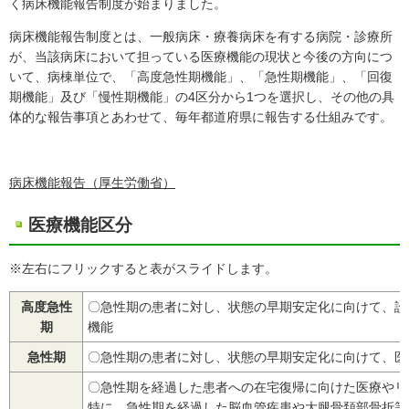
く病床機能報告制度が始まりました。
病床機能報告制度とは、一般病床・療養病床を有する病院・診療所
が、当該病床において担っている医療機能の現状と今後の方向につ
いて、病棟単位で、「高度急性期機能」、「急性期機能」、「回復
期機能」及び「慢性期機能」の4区分から1つを選択し、その他の具
体的な報告事項とあわせて、毎年都道府県に報告する仕組みです。
病床機能報告（厚生労働省）
医療機能区分
※左右にフリックすると表がスライドします。
高度急性
〇急性期の患者に対し、状態の早期安定化に向けて、診
期
機能
急性期
〇急性期の患者に対し、状態の早期安定化に向けて、医
〇急性期を経過した患者への在宅復帰に向けた医療やリ
特に、急性期を経過した脳血管疾患や大腿骨頚部骨折等