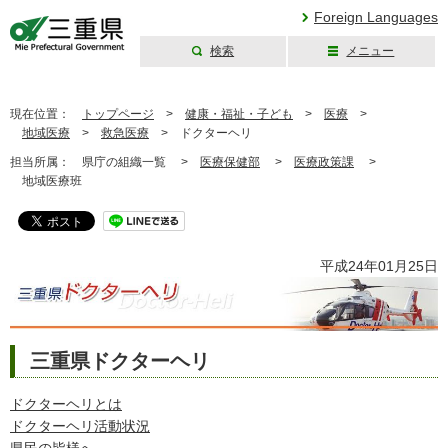
Foreign Languages
検索
メニュー
三重県公式ウェブ
サイト
現在位置：
トップページ
>
健康・福祉・子ども
>
医療
>
地域医療
>
救急医療
>
ドクターヘリ
担当所属：
県庁の組織一覧 >
医療保健部
>
医療政策課
>
地域医療班
平成24年01月25日
三重県ドクターヘリ
ドクターヘリとは
ドクターヘリ活動状況
県民の皆様へ