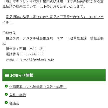
（追加セキュリティ対策）構築及び運用・保守業務契約にかかる意
見招請の結果について、以下のとおり公表いたします。
意見招請の結果（寄せられた意見と三重県の考え方）（PDFファ
イル）
〇連絡先
担当所属：デジタル社会推進局 スマート改革推進課 情報基盤
班
担当者：西川、水谷、坂井
電話番号：059-224-3363
e-mail：
network@pref.mie.lg.jp
お知らせ情報
企画提案コンペ等情報（公告・結果）
入札・契約
審議会