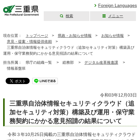
Foreign Languages
検索
メニュー
三重県公式ウェブ
サイト
現在位置：
トップページ
>
県政・お知らせ情報
>
お知らせ情報
>
意見・提案・情報提供依頼
>
三重県自治体情報セキュリティクラウド（追加セキュリティ対策）構築及び
運用・保守業務契約にかかる意見招請の結果について
担当所属：
県庁の組織一覧 >
総務部 >
デジタル改革推進課
>
情報基盤班
令和03年12月03日
三重県自治体情報セキュリティクラウド（追
加セキュリティ対策）構築及び運用・保守業
務契約にかかる意見招請の結果について
令和３年10月25日掲載の三重県自治体情報セキュリティクラウド