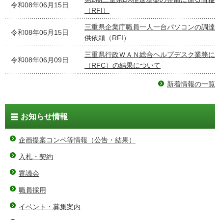
令和08年06月15日
（RFI）
三重県企業庁職員一人一台パソコンの調達
令和08年06月15日
供依頼（RFI）
三重県行政ＷＡＮ総合ヘルプデスク業務に
令和08年06月09日
（RFC）の結果について
新着情報の一覧
お知らせ情報
企画提案コンペ等情報（公告・結果）
入札・契約
審議会
職員採用
イベント・募集案内