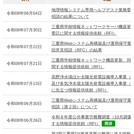
地理情報システム専用ヘルプデスク業務委
令和08年08月04日
招請の結果について
三重県学校情報ネットワークサーバ機器更
令和08年07月30日
委託に関する情報提供依頼（RFI）
三重県Webシステム再構築及び運用保守業
令和08年07月22日
回意見招請（RFC）の結果
三重県学校情報ネットワーク機器更新、同
令和08年07月21日
関する情報提供依頼（RFI）
高野浄水場ほか太陽光発電設備導入事業（P
令和08年07月13日
及び多気浄水場太陽光発電設備導入事業（P
に先立つ情報提供依頼（RFI）
三重県Webシステム再構築及び運用保守業
令和08年06月30日
招請（第２回）について
令和８年度公共事業労務費調査（10月調査
令和08年06月26日
する情報提供依頼（RFI）
第2期三重県DX推進基盤の整備に係る情報