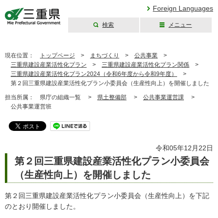
Foreign Languages
検索
メニュー
三重県公式ウェブ
サイト
現在位置：
トップページ
>
まちづくり
>
公共事業
>
三重県建設産業活性化プラン
>
三重県建設産業活性化プラン関係
>
三重県建設産業活性化プラン2024（令和6年度から令和9年度）
>
第２回三重県建設産業活性化プラン小委員会（生産性向上）を開催しました
担当所属：
県庁の組織一覧 >
県土整備部
>
公共事業運営課
>
公共事業運営班
令和05年12月22日
第２回三重県建設産業活性化プラン小委員会
（生産性向上）を開催しました
第２回三重県建設産業活性化プラン小委員会（生産性向上）を下記
のとおり開催しました。