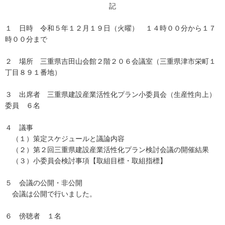
記
１ 日時 令和５年１２月１９日（火曜） １４時００分から１７
時００分まで
２ 場所 三重県吉田山会館２階２０６会議室（三重県津市栄町１
丁目８９１番地）
３ 出席者 三重県建設産業活性化プラン小委員会（生産性向上）
委員 ６名
４ 議事
（１）策定スケジュールと議論内容
（２）第２回三重県建設産業活性化プラン検討会議の開催結果
（３）小委員会検討事項【取組目標・取組指標】
５ 会議の公開・非公開
会議は公開で行いました。
６ 傍聴者 １名