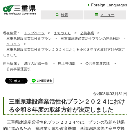
Foreign Languages
検索
メニュー
三重県公式ウェブ
サイト
現在位置：
トップページ
>
まちづくり
>
公共事業
>
三重県建設産業活性化プラン
>
三重県建設産業活性プランの効果検証
>
２０２５
>
三重県建設産業活性化プラン２０２４における令和８年度の取組方針が決定
しました
担当所属：
県庁の組織一覧 >
県土整備部
>
公共事業運営課
>
公共事業運営班
令和08年03月31日
三重県建設産業活性化プラン２０２４におけ
る令和８年度の取組方針が決定しました
三重県建設産業活性化プラン２０２４では、プランの取組を効果
的に進めるため、建設業団体や教育機関、学識経験者等の意見交換