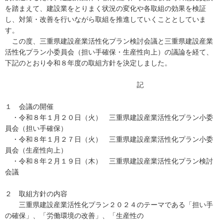
を踏まえて、建設業をとりまく状況の変化や各取組の効果を検証
し、対策・改善を行いながら取組を推進していくこととしていま
す。
この度、三重県建設産業活性化プラン検討会議と三重県建設産業
活性化プラン小委員会（担い手確保・生産性向上）の議論を経て、
下記のとおり令和８年度の取組方針を決定しました。
記
１ 会議の開催
・令和８年１月２０日（火） 三重県建設産業活性化プラン小委
員会（担い手確保）
・令和８年１月２７日（火） 三重県建設産業活性化プラン小委
員会（生産性向上）
・令和８年２月１９日（木） 三重県建設産業活性化プラン検討
会議
２ 取組方針の内容
三重県建設産業活性化プラン２０２４のテーマである「担い手
の確保」、「労働環境の改善」、「生産性の