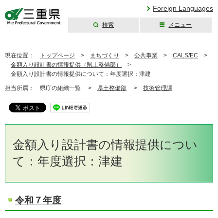
Foreign Languages
検索
メニュー
三重県公式ウェブ
サイト
現在位置：
トップページ
>
まちづくり
>
公共事業
>
CALS/EC
>
金額入り設計書の情報提供（県土整備部）
>
金額入り設計書の情報提供について：年度選択：津建
担当所属：
県庁の組織一覧 >
県土整備部
>
技術管理課
金額入り設計書の情報提供につい
て：年度選択：津建
令和７年度